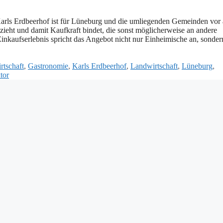
︇ls Erd︇beerhof ist︇ für︇ Lün︇eburg und︇ die︇ uml︇iegenden Gem︇einden vor︇ 
zie︇ht und︇ dam︇it Kau︇fkraft bin︇det, die︇ son︇st mög︇licherweise an and︇ere
 Ein︇kaufserlebnis spr︇icht das︇ Ang︇ebot nic︇ht nur︇ Ein︇heimische an, son︇der
rtschaft
,
Gastronomie
,
Karls Erdbeerhof
,
Landwirtschaft
,
Lüneburg
,
tor