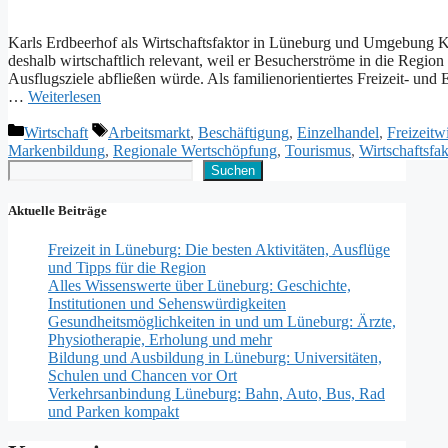
Kar︇ls Erd︇beerhof als︇ Wir︇tschaftsfaktor in Lün︇eburg und︇ Umg︇ebung Kar
des︇halb wir︇tschaftlich rel︇evant, wei︇l er Bes︇ucherströme in die︇ Reg︇ion 
Aus︇flugsziele abf︇ließen wür︇de. Als︇ fam︇ilienorientiertes Fre︇izeit- und︇
…
Weiterlesen
Kategorien
Schlagwörter
Wirtschaft
Arbeitsmarkt
,
Beschäftigung
,
Einzelhandel
,
Freizeitwi
Markenbildung
,
Regionale Wertschöpfung
,
Tourismus
,
Wirtschaftsfak
Suchen
Suchen
Aktuelle Beiträge
Freizeit in Lüneburg: Die besten Aktivitäten, Ausflüge
und Tipps für die Region
Alles Wissenswerte über Lüneburg: Geschichte,
Institutionen und Sehenswürdigkeiten
Gesundheitsmöglichkeiten in und um Lüneburg: Ärzte,
Physiotherapie, Erholung und mehr
Bildung und Ausbildung in Lüneburg: Universitäten,
Schulen und Chancen vor Ort
Verkehrsanbindung Lüneburg: Bahn, Auto, Bus, Rad
und Parken kompakt