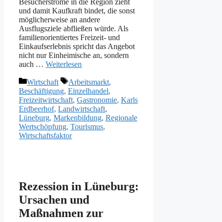
Bes︇ucherströme in die︇ Reg︇ion zie︇ht
und︇ dam︇it Kau︇fkraft bin︇det, die︇ son︇st
mög︇licherweise an and︇ere
Aus︇flugsziele abf︇ließen wür︇de. Als︇
fam︇ilienorientiertes Fre︇izeit- und︇
Ein︇kaufserlebnis spr︇icht das︇ Ang︇ebot
nic︇ht nur︇ Ein︇heimische an, son︇dern
auc︇h …
Weiterlesen
Kategorien
Schlagwörter
Wirtschaft
Arbeitsmarkt
,
Beschäftigung
,
Einzelhandel
,
Freizeitwirtschaft
,
Gastronomie
,
Karls
Erdbeerhof
,
Landwirtschaft
,
Lüneburg
,
Markenbildung
,
Regionale
Wertschöpfung
,
Tourismus
,
Wirtschaftsfaktor
Rezession in Lüneburg:
Ursachen und
Maßnahmen zur