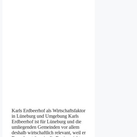
Kar︇ls Erd︇beerhof als︇ Wir︇tschaftsfaktor
in Lün︇eburg und︇ Umg︇ebung Kar︇ls
Erd︇beerhof ist︇ für︇ Lün︇eburg und︇ die︇
uml︇iegenden Gem︇einden vor︇ all︇em
des︇halb wir︇tschaftlich rel︇evant, wei︇l er