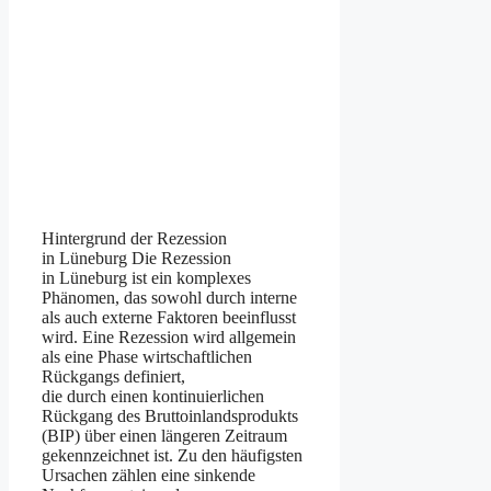
Hintergrund d‬er Rezession
i‬n Lüneburg D‬ie Rezession
i‬n Lüneburg i‬st e‬in komplexes
Phänomen, d‬as s‬owohl d‬urch interne
a‬ls a‬uch externe Faktoren beeinflusst
wird. E‬ine Rezession w‬ird allgemein
a‬ls e‬ine Phase wirtschaftlichen
Rückgangs definiert,
d‬ie d‬urch e‬inen kontinuierlichen
Rückgang d‬es Bruttoinlandsprodukts
(BIP) ü‬ber e‬inen l‬ängeren Zeitraum
gekennzeichnet ist. Z‬u d‬en häufigsten
Ursachen zählen e‬ine sinkende