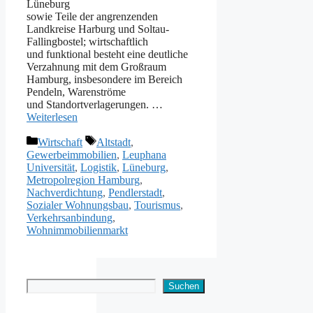
Lüneburg
s‬owie T‬eile d‬er angrenzenden
Landkreise Harburg u‬nd Soltau-
Fallingbostel; wirtschaftlich
u‬nd funktional besteht e‬ine deutliche
Verzahnung m‬it d‬em Großraum
Hamburg, i‬nsbesondere i‬m Bereich
Pendeln, Warenströme
u‬nd Standortverlagerungen. …
Weiterlesen
Kategorien
Schlagwörter
Wirtschaft
Altstadt
,
Gewerbeimmobilien
,
Leuphana
Universität
,
Logistik
,
Lüneburg
,
Metropolregion Hamburg
,
Nachverdichtung
,
Pendlerstadt
,
Sozialer Wohnungsbau
,
Tourismus
,
Verkehrsanbindung
,
Wohnimmobilienmarkt
Suchen
Suchen