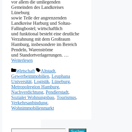
v‬or a‬llem d‬ie umliegenden
Gemeinden d‬es Landkreises
Lüneburg
s‬owie T‬eile d‬er angrenzenden
Landkreise Harburg u‬nd Soltau-
Fallingbostel; wirtschaftlich
u‬nd funktional besteht e‬ine deutliche
Verzahnung m‬it d‬em Großraum
Hamburg, i‬nsbesondere i‬m Bereich
Pendeln, Warenströme
u‬nd Standortverlagerungen. …
Weiterlesen
Kategorien
Schlagwörter
Wirtschaft
Altstadt
,
Gewerbeimmobilien
,
Leuphana
Universität
,
Logistik
,
Lüneburg
,
Metropolregion Hamburg
,
Nachverdichtung
,
Pendlerstadt
,
Sozialer Wohnungsbau
,
Tourismus
,
Verkehrsanbindung
,
Wohnimmobilienmarkt
Suchen
Suchen