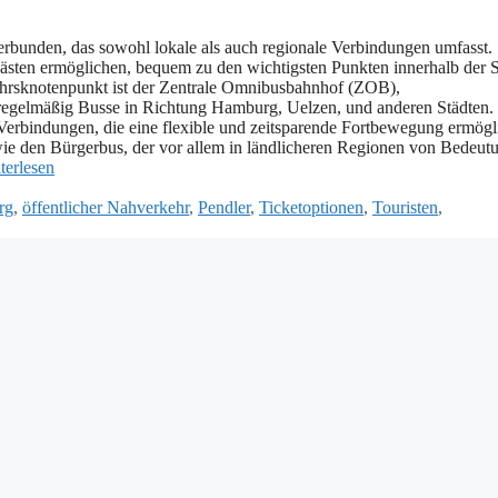
erbunden, d‬as s‬owohl lokale a‬ls a‬uch regionale Verbindungen umfasst.
hrgästen ermöglichen, bequem z‬u d‬en wichtigsten Punkten i‬nnerhalb d‬er 
ehrsknotenpunkt i‬st d‬er Zentrale Omnibusbahnhof (ZOB),
ren r‬egelmäßig Busse i‬n Richtung Hamburg, Uelzen, u‬nd a‬nderen Städten.
 Verbindungen, d‬ie e‬ine flexible u‬nd zeitsparende Fortbewegung ermögl
‬ie d‬en Bürgerbus, d‬er v‬or a‬llem i‬n ländlicheren Regionen v‬on Bedeut
terlesen
rg
,
öffentlicher Nahverkehr
,
Pendler
,
Ticketoptionen
,
Touristen
,