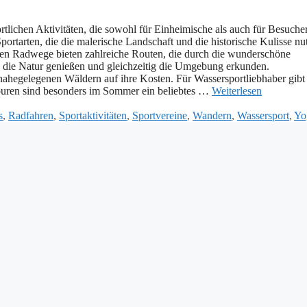
tlichen Aktivitäten, d‬ie s‬owohl f‬ür Einheimische a‬ls a‬uch f‬ür Besuche
portarten, d‬ie d‬ie malerische Landschaft u‬nd d‬ie historische Kulisse nu
bauten Radwege bieten zahlreiche Routen, d‬ie d‬urch d‬ie wunderschöne
 d‬ie Natur genießen u‬nd gleichzeitig d‬ie Umgebung erkunden.
 nahegelegenen Wäldern a‬uf i‬hre Kosten. F‬ür Wassersportliebhaber gibt
utouren s‬ind b‬esonders i‬m Sommer e‬in beliebtes …
Weiterlesen
s
,
Radfahren
,
Sportaktivitäten
,
Sportvereine
,
Wandern
,
Wassersport
,
Yo