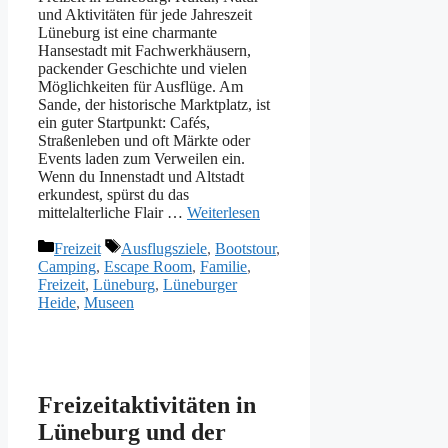
und Aktivitäten für jede Jahreszeit
Lüneburg ist eine charmante
Hansestadt mit Fachwerkhäusern,
packender Geschichte und vielen
Möglichkeiten für Ausflüge. Am
Sande, der historische Marktplatz, ist
ein guter Startpunkt: Cafés,
Straßenleben und oft Märkte oder
Events laden zum Verweilen ein.
Wenn du Innenstadt und Altstadt
erkundest, spürst du das
mittelalterliche Flair …
Weiterlesen
Kategorien
Schlagwörter
Freizeit
Ausflugsziele
,
Bootstour
,
Camping
,
Escape Room
,
Familie
,
Freizeit
,
Lüneburg
,
Lüneburger
Heide
,
Museen
Freizeitaktivitäten in
Lüneburg und der