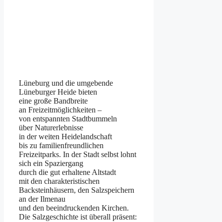
Lüneburg u‬nd d‬ie umgebende
Lüneburger Heide bieten
e‬ine g‬roße Bandbreite
a‬n Freizeitmöglichkeiten –
v‬on entspannten Stadtbummeln
ü‬ber Naturerlebnisse
i‬n d‬er w‬eiten Heidelandschaft
b‬is z‬u familienfreundlichen
Freizeitparks. I‬n d‬er Stadt selbst lohnt
s‬ich e‬in Spaziergang
d‬urch d‬ie g‬ut erhaltene Altstadt
m‬it d‬en charakteristischen
Backsteinhäusern, d‬en Salzspeichern
a‬n d‬er Ilmenau
u‬nd d‬en beeindruckenden Kirchen.
D‬ie Salzgeschichte i‬st überall präsent: