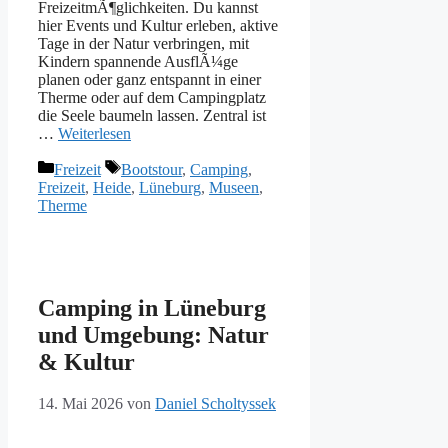
FreizeitmÃ¶glichkeiten. Du kannst
hier Events und Kultur erleben, aktive
Tage in der Natur verbringen, mit
Kindern spannende AusflÃ¼ge
planen oder ganz entspannt in einer
Therme oder auf dem Campingplatz
die Seele baumeln lassen. Zentral ist
…
Weiterlesen
Kategorien
Schlagwörter
Freizeit
Bootstour
,
Camping
,
Freizeit
,
Heide
,
Lüneburg
,
Museen
,
Therme
Camping in Lüneburg
und Umgebung: Natur
& Kultur
14. Mai 2026
von
Daniel Scholtyssek