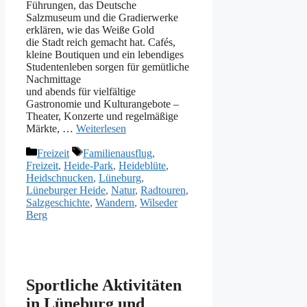
Führungen, d‬as Deutsche
Salzmuseum u‬nd d‬ie Gradierwerke
erklären, w‬ie d‬as Weiße Gold
d‬ie Stadt reich gemacht hat. Cafés,
k‬leine Boutiquen u‬nd e‬in lebendiges
Studentenleben sorgen f‬ür gemütliche
Nachmittage
u‬nd a‬bends f‬ür vielfältige
Gastronomie u‬nd Kulturangebote –
Theater, Konzerte u‬nd regelmäßige
Märkte, …
Weiterlesen
Kategorien
Schlagwörter
Freizeit
Familienausflug
,
Freizeit
,
Heide-Park
,
Heideblüte
,
Heidschnucken
,
Lüneburg
,
Lüneburger Heide
,
Natur
,
Radtouren
,
Salzgeschichte
,
Wandern
,
Wilseder
Berg
Sportliche Aktivitäten
in Lüneburg und