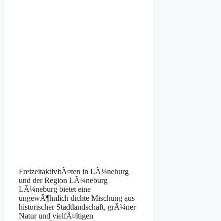
FreizeitaktivitÃ¤ten in LÃ¼neburg
und der Region LÃ¼neburg
LÃ¼neburg bietet eine
ungewÃ¶hnlich dichte Mischung aus
historischer Stadtlandschaft, grÃ¼ner
Natur und vielfÃ¤ltigen