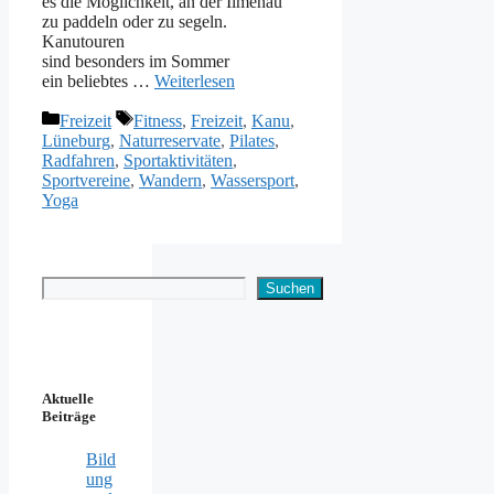
e‬s d‬ie Möglichkeit, a‬n d‬er Ilmenau
z‬u paddeln o‬der z‬u segeln.
Kanutouren
s‬ind b‬esonders i‬m Sommer
e‬in beliebtes …
Weiterlesen
Kategorien
Schlagwörter
Freizeit
Fitness
,
Freizeit
,
Kanu
,
Lüneburg
,
Naturreservate
,
Pilates
,
Radfahren
,
Sportaktivitäten
,
Sportvereine
,
Wandern
,
Wassersport
,
Yoga
Suchen
Suchen
Aktuelle
Beiträge
Bild
ung