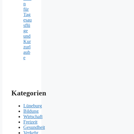
n
für
Tag
esau
sflü
ge
und
Kur
zurl
aub
e
Kategorien
Lüneburg
Bildung
Wirtschaft
Freizeit
Gesundheit
Verkehr