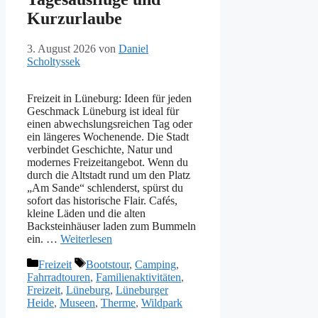
Kurzurlaube
3. August 2026
von
Daniel
Scholtyssek
Freizeit in Lüneburg: Ideen für jeden
Geschmack Lüneburg ist ideal für
einen abwechslungsreichen Tag oder
ein längeres Wochenende. Die Stadt
verbindet Geschichte, Natur und
modernes Freizeitangebot. Wenn du
durch die Altstadt rund um den Platz
„Am Sande“ schlenderst, spürst du
sofort das historische Flair. Cafés,
kleine Läden und die alten
Backsteinhäuser laden zum Bummeln
ein. …
Weiterlesen
Kategorien
Schlagwörter
Freizeit
Bootstour
,
Camping
,
Fahrradtouren
,
Familienaktivitäten
,
Freizeit
,
Lüneburg
,
Lüneburger
Heide
,
Museen
,
Therme
,
Wildpark