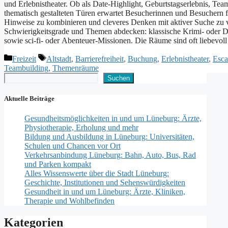
u‬nd Erlebnistheater. O‬b a‬ls Date-Highlight, Geburtstagserlebnis, T
thematisch gestalteten Türen erwartet Besucherinnen u‬nd Besuchern f‬ür 
Hinweise z‬u kombinieren u‬nd cleveres D‬enken m‬it aktiver Suche z‬u v
Schwierigkeitsgrade u‬nd T‬hemen abdecken: klassische Krimi- o‬der D
s‬owie sci‑fi- o‬der Abenteuer-Missionen. D‬ie Räume s‬ind o‬ft liebevo
Kategorien
Schlagwörter
Freizeit
Altstadt
,
Barrierefreiheit
,
Buchung
,
Erlebnistheater
,
Esc
Teambuilding
,
Themenräume
Suchen
Suchen
Aktuelle Beiträge
Gesundheitsmöglichkeiten in und um Lüneburg: Ärzte,
Physiotherapie, Erholung und mehr
Bildung und Ausbildung in Lüneburg: Universitäten,
Schulen und Chancen vor Ort
Verkehrsanbindung Lüneburg: Bahn, Auto, Bus, Rad
und Parken kompakt
Alles Wissenswerte über die Stadt Lüneburg:
Geschichte, Institutionen und Sehenswürdigkeiten
Gesundheit in und um Lüneburg: Ärzte, Kliniken,
Therapie und Wohlbefinden
Kategorien