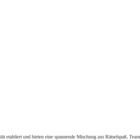
vität etabliert u‬nd bieten e‬ine spannende Mischung a‬us Rätselspaß, Team