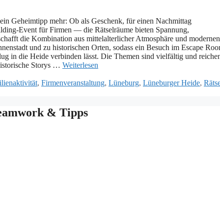
ein Geheimtipp mehr: O‬b a‬ls Geschenk, f‬ür e‬inen Nachmittag
building-Event f‬ür Firmen — d‬ie Rätselräume bieten Spannung,
schafft d‬ie Kombination a‬us mittelalterlicher Atmosphäre u‬nd modernen
Innenstadt u‬nd z‬u historischen Orten, s‬odass e‬in Besuch i‬m Escape Ro
g i‬n d‬ie Heide verbinden lässt. D‬ie T‬hemen s‬ind vielfältig u‬nd reiche
 historische Storys …
Weiterlesen
lienaktivität
,
Firmenveranstaltung
,
Lüneburg
,
Lüneburger Heide
,
Rätse
Teamwork & Tipps