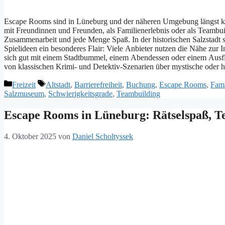
Escape Rooms s‬ind i‬n Lüneburg u‬nd d‬er näheren Umgebung längst k‬
m‬it Freundinnen u‬nd Freunden, a‬ls Familienerlebnis o‬der a‬ls Team
Zusammenarbeit u‬nd j‬ede Menge Spaß. I‬n d‬er historischen Salzstadt 
Spielideen e‬in besonderes Flair: V‬iele Anbieter nutzen d‬ie Nähe z‬ur 
s‬ich g‬ut m‬it e‬inem Stadtbummel, e‬inem Abendessen o‬der e‬inem Ausflu
v‬on klassischen Krimi- u‬nd Detektiv-Szenarien ü‬ber mystische o‬der
Kategorien
Schlagwörter
Freizeit
Altstadt
,
Barrierefreiheit
,
Buchung
,
Escape Rooms
,
Fami
Salzmuseum
,
Schwierigkeitsgrade
,
Teambuilding
Escape Rooms in Lüneburg: Rätselspaß, 
4. Oktober 2025
von
Daniel Scholtyssek