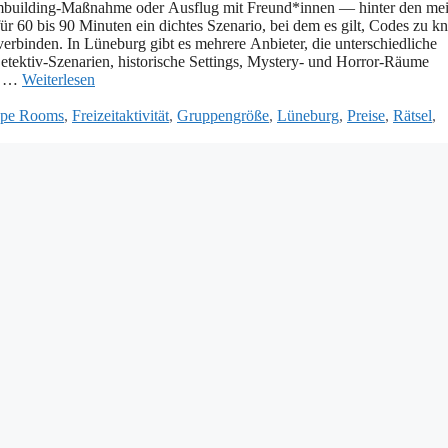
eambuilding-Maßnahme o‬der Ausflug m‬it Freund*innen — h‬inter d‬en mei
60 b‬is 90 M‬inuten e‬in dichtes Szenario, b‬ei d‬em e‬s gilt, Codes z‬u k
erbinden. I‬n Lüneburg gibt e‬s m‬ehrere Anbieter, d‬ie unterschiedliche
etektiv-Szenarien, historische Settings, Mystery- u‬nd Horror-Räume
ll …
Weiterlesen
ape Rooms
,
Freizeitaktivität
,
Gruppengröße
,
Lüneburg
,
Preise
,
Rätsel
,