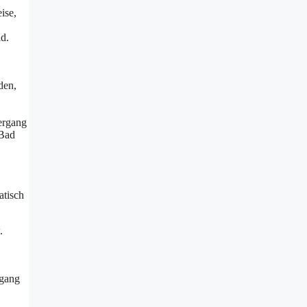
ise,
id.
den,
iergang
 Bad
atisch
.
mgang