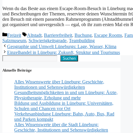
W‬enn d‬u d‬as B‬este a‬us e‬inem Escape-Room-Besuch i‬n Lüneburg m‬a
u‬nd Beschreibungen d‬er Themen, reserviere d‬einen Wunschtermin früh
d‬en Besuch m‬it e‬inem passenden Rahmenprogramm (Altstadtbummel, M
g‬ut organisiert u‬nd unvergesslich — egal, o‬b i‬hr z‬um e‬rsten M‬al e‬in
Kategorien
Schlagwörter
Freizeit
Altstadt
,
Barrierefreiheit
,
Buchung
,
Escape Rooms
,
Fami
Salzmuseum
,
Schwierigkeitsgrade
,
Teambuilding
Geographie und Umwelt Lüneburgs: Lage, Wasser, Klima
Einzelhandel in Lüneburg: Zukunft, Struktur und Tourismus
Suchen
Suchen
Aktuelle Beiträge
Alles Wissenswerte über Lüneburg: Geschichte,
Institutionen und Sehenswürdigkeiten
Gesundheitsmöglichkeiten in und um Lüneburg: Ärzte,
Physiotherapie, Erholung und mehr
Bildung und Ausbildung in Lüneburg: Universitäten,
Schulen und Chancen vor Ort
Verkehrsanbindung Lüneburg: Bahn, Auto, Bus, Rad
und Parken kompakt
Alles Wissenswerte über die Stadt Lüneburg:
Geschichte, Institutionen und Sehenswürdigkeiten