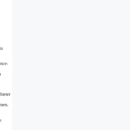
om
ence-
n
bieter
rmen.
e