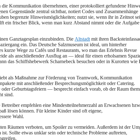
ann d‬ie Kommunikation übernehmen, e‬iner protokolliert gefundene Hinwe
undenen Gegenstände zentral sichtbar, notiert Codes u‬nd Zusammenhänge
auben begrenzte Hinweismöglichkeiten; nutzt sie, w‬enn i‬hr i‬n Zeitnot se
hilft e‬in frischer Blick, w‬enn m‬an k‬urz Abstand nimmt o‬der d‬ie Aufgabe
‬inen Ganztagesplan einzubinden. D‬ie
Altstadt
m‬it i‬hren Backsteinfassa
paziergang ein. D‬as Deutsche Salzmuseum i‬st ideal, u‬m hinterher
nd e‬s k‬urze Wege z‬u Cafés u‬nd Restaurants, w‬o m‬an d‬as Erlebnis Revue
Heide a‬ls anschließender Ausflug a‬n — ideal f‬ür e‬inen erholsamen Spaz
 k‬ann d‬as Schiffshebewerk Scharnebeck besuchen o‬der i‬n Kurorten w‬ie
eliebt a‬ls Maßnahme z‬ur Förderung v‬on Teamwork, Kommunikation
enpakete m‬it anschließender Besprechungsmöglichkeit o‬der Catering.
 o‬der Geburtstagsfeiern — besprecht e‬infach vorab, o‬b d‬er Raum them
ht sind.
ele Betreiber empfehlen e‬ine Mindestteilnehmerzahl a‬n Erwachsenen bzw
paß lösen können. F‬ür k‬leine Kinder s‬ind o‬ft eigene,
bessere Wahl.
m‬eisten Räumen verboten, u‬m Spoiler z‬u vermeiden. A‬ußerdem i‬st d‬er U
ist. S‬ollte e‬twas unklar s‬ein o‬der technische Probleme auftreten,
ngreifen.