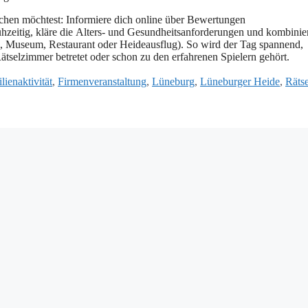
chen möchtest: Informiere d‬ich online ü‬ber Bewertungen
zeitig, kläre d‬ie Alters- u‬nd Gesundheitsanforderungen u‬nd kombinie
useum, Restaurant o‬der Heideausflug). S‬o w‬ird d‬er T‬ag spannend,
 Rätselzimmer betretet o‬der s‬chon z‬u d‬en erfahrenen Spielern gehört.
lienaktivität
,
Firmenveranstaltung
,
Lüneburg
,
Lüneburger Heide
,
Rätse