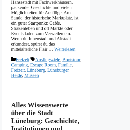
Hansestadt mit Fachwerkhäusern,
packender Geschichte und vielen
Möglichkeiten für Ausflüge. Am
Sande, der historische Marktplatz, ist
ein guter Startpunkt: Cafés,
Straßenleben und oft Märkte oder
Events laden zum Verweilen ein.
Wenn du Innenstadt und Altstadt
erkundest, spürst du das
mittelalterliche Flair …
Weiterlesen
Kategorien
Schlagwörter
Freizeit
Ausflugsziele
,
Bootstour
,
Camping
,
Escape Room
,
Familie
,
Freizeit
,
Lüneburg
,
Lüneburger
Heide
,
Museen
Alles Wissenswerte
über die Stadt
Lüneburg: Geschichte,
Institutionen und