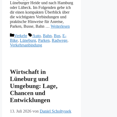
Lüneburger Heide und nach Hamburg
oder Lübeck. Im Folgenden gebe ich
dir einen kompakten Überblick über
die wichtigsten Verbindungen und
praktische Hinweise für Anreise,
Parken, Busse, Bahn …
Weiterlesen
Kategorien
Schlagwörter
Verkehr
Auto
,
Bahn
,
Bus
,
E-
Bike
,
Lüneburg
,
Parken
,
Radwege
,
Verkehrsanbindung
Wirtschaft in
Lüneburg und
Umgebung: Lage,
Chancen und
Entwicklungen
13. Juli 2026
von
Daniel Scholtyssek