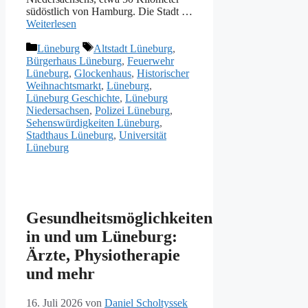
südöstlich von Hamburg. Die Stadt …
Weiterlesen
Kategorien
Schlagwörter
Lüneburg
Altstadt Lüneburg
,
Bürgerhaus Lüneburg
,
Feuerwehr
Lüneburg
,
Glockenhaus
,
Historischer
Weihnachtsmarkt
,
Lüneburg
,
Lüneburg Geschichte
,
Lüneburg
Niedersachsen
,
Polizei Lüneburg
,
Sehenswürdigkeiten Lüneburg
,
Stadthaus Lüneburg
,
Universität
Lüneburg
Gesundheitsmöglichkeiten
in und um Lüneburg:
Ärzte, Physiotherapie
und mehr
16. Juli 2026
von
Daniel Scholtyssek