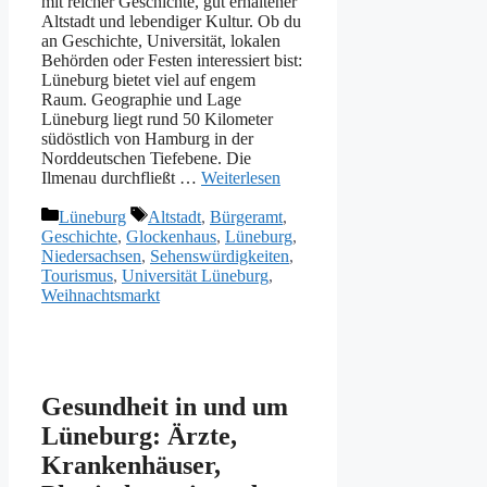
mit reicher Geschichte, gut erhaltener
Altstadt und lebendiger Kultur. Ob du
an Geschichte, Universität, lokalen
Behörden oder Festen interessiert bist:
Lüneburg bietet viel auf engem
Raum. Geographie und Lage
Lüneburg liegt rund 50 Kilometer
südöstlich von Hamburg in der
Norddeutschen Tiefebene. Die
Ilmenau durchfließt …
Weiterlesen
Kategorien
Schlagwörter
Lüneburg
Altstadt
,
Bürgeramt
,
Geschichte
,
Glockenhaus
,
Lüneburg
,
Niedersachsen
,
Sehenswürdigkeiten
,
Tourismus
,
Universität Lüneburg
,
Weihnachtsmarkt
Gesundheit in und um
Lüneburg: Ärzte,
Krankenhäuser,