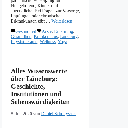
pädiatrische Versorgung für
Neugeborene, Kinder und
Jugendliche. Bei Fragen zur Vorsorge,
Impfungen oder chronischen
Erkrankungen gibt …
Weiterlesen
Kategorien
Schlagwörter
Gesundheit
Ärzte
,
Ernährung
,
Gesundheit
,
Krankenhaus
,
Lüneburg
,
Physiotherapie
,
Wellness
,
Yoga
Alles Wissenswerte
über Lüneburg:
Geschichte,
Institutionen und
Sehenswürdigkeiten
8. Juli 2026
von
Daniel Scholtyssek