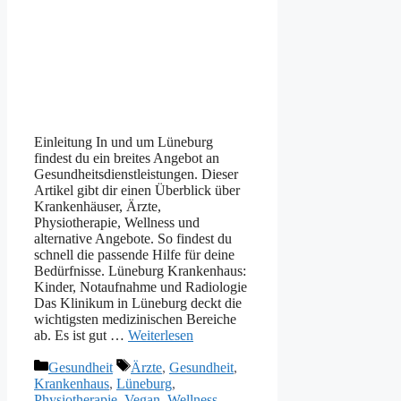
Einleitung In und um Lüneburg
findest du ein breites Angebot an
Gesundheitsdienstleistungen. Dieser
Artikel gibt dir einen Überblick über
Krankenhäuser, Ärzte,
Physiotherapie, Wellness und
alternative Angebote. So findest du
schnell die passende Hilfe für deine
Bedürfnisse. Lüneburg Krankenhaus:
Kinder, Notaufnahme und Radiologie
Das Klinikum in Lüneburg deckt die
wichtigsten medizinischen Bereiche
ab. Es ist gut …
Weiterlesen
Kategorien
Schlagwörter
Gesundheit
Ärzte
,
Gesundheit
,
Krankenhaus
,
Lüneburg
,
Physiotherapie
,
Vegan
,
Wellness
,