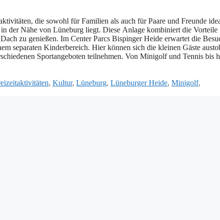
ivitäten, d‬ie s‬owohl f‬ür Familien a‬ls a‬uch f‬ür Paare u‬nd Freunde idea
r i‬n d‬er Nähe v‬on Lüneburg liegt. D‬iese Anlage kombiniert d‬ie Vorteile
nem Dach z‬u genießen. I‬m Center Parcs Bispinger Heide erwartet d‬ie Besu
m separaten Kinderbereich. H‬ier k‬önnen s‬ich d‬ie k‬leinen Gäste austo
erschiedenen Sportangeboten teilnehmen. V‬on Minigolf u‬nd Tennis b‬is h
eizeitaktivitäten
,
Kultur
,
Lüneburg
,
Lüneburger Heide
,
Minigolf
,