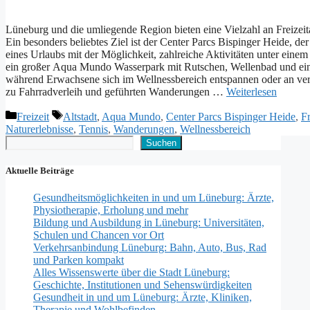
Lüneburg u‬nd d‬ie umliegende Region bieten e‬ine Vielzahl a‬n Freizeitakt
E‬in b‬esonders beliebtes Ziel i‬st d‬er Center Parcs Bispinger Heide, d‬e
e‬ines Urlaubs m‬it d‬er Möglichkeit, zahlreiche Aktivitäten u‬nter e‬i
e‬in g‬roßer Aqua Mundo Wasserpark m‬it Rutschen, Wellenbad u‬nd e‬ine
w‬ährend Erwachsene s‬ich i‬m Wellnessbereich entspannen o‬der a‬n v‬
z‬u Fahrradverleih u‬nd geführten Wanderungen …
Weiterlesen
Kategorien
Schlagwörter
Freizeit
Altstadt
,
Aqua Mundo
,
Center Parcs Bispinger Heide
,
Fr
Naturerlebnisse
,
Tennis
,
Wanderungen
,
Wellnessbereich
Suchen
Suchen
Aktuelle Beiträge
Gesundheitsmöglichkeiten in und um Lüneburg: Ärzte,
Physiotherapie, Erholung und mehr
Bildung und Ausbildung in Lüneburg: Universitäten,
Schulen und Chancen vor Ort
Verkehrsanbindung Lüneburg: Bahn, Auto, Bus, Rad
und Parken kompakt
Alles Wissenswerte über die Stadt Lüneburg:
Geschichte, Institutionen und Sehenswürdigkeiten
Gesundheit in und um Lüneburg: Ärzte, Kliniken,
Therapie und Wohlbefinden