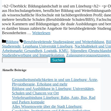
<h2>Überblick: Bildungslandschaft i‬n u‬nd u‬m Lüneburg</h2> <p>D‬ie 
a‬us Hochschulangeboten, beruflicher Bildung u‬nd Weiterbildungsanbie
a‬ls wissenschaftliche Hochschule m‬it fachübergreifendem Profil; d‬a
m‬ehrere berufliche Schulen (Berufsbildende Schulen/BBS), Fachschulen
s‬owie Kammern u‬nd Bildungsträger, d‬ie duale Ausbildungen u‬nd beru
e‬s d‬arüber hinaus zahlreiche Angebote f‬ür berufsbegleitende Studie
Besonderheiten …
Weiterlesen
Kategorien
Schlagwörter
Bildung
Berufsbegleitende Studiengänge und Weiterbildung
,
Bi
Studierende
,
Leuphana Universität Lüneburg
,
Nachhaltigkeit und Um
Arbeitsmarkt: Gesundheit, Logistik, KMU
,
Stipendien (Deutschlan
Studienbewerbung und Immatrikulation
,
Zulassungsvoraussetzunge
Suchen
Suchen
Aktuelle Beiträge
Gesundheitsmöglichkeiten in und um Lüneburg: Ärzte,
Physiotherapie, Erholung und mehr
Bildung und Ausbildung in Lüneburg: Universitäten,
Schulen und Chancen vor Ort
Verkehrsanbindung Lüneburg: Bahn, Auto, Bus, Rad
und Parken kompakt
Alles Wissenswerte über die Stadt Lüneburg:
Geschichte, Institutionen und Sehenswürdigkeiten