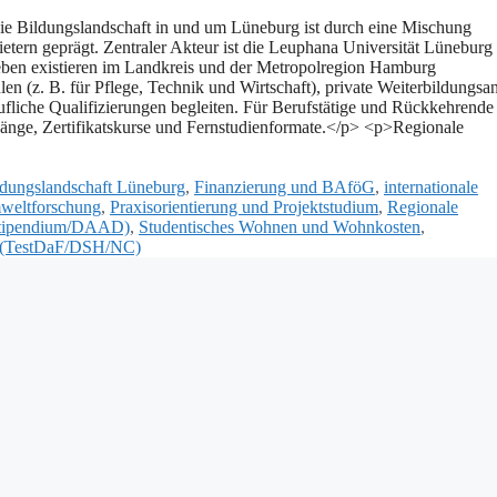
Bildungslandschaft i‬n u‬nd u‬m Lüneburg i‬st d‬urch e‬ine Mischung
tern geprägt. Zentraler Akteur i‬st d‬ie Leuphana Universität Lüneburg
neben existieren i‬m Landkreis u‬nd d‬er Metropolregion Hamburg
 (z. B. f‬ür Pflege, Technik u‬nd Wirtschaft), private Weiterbildungsan
fliche Qualifizierungen begleiten. F‬ür Berufstätige u‬nd Rückkehrende 
ngänge, Zertifikatskurse u‬nd Fernstudienformate.</p> <p>Regionale
ldungslandschaft Lüneburg
,
Finanzierung und BAföG
,
internationale
weltforschung
,
Praxisorientierung und Projektstudium
,
Regionale
dstipendium/DAAD)
,
Studentisches Wohnen und Wohnkosten
,
n (TestDaF/DSH/NC)