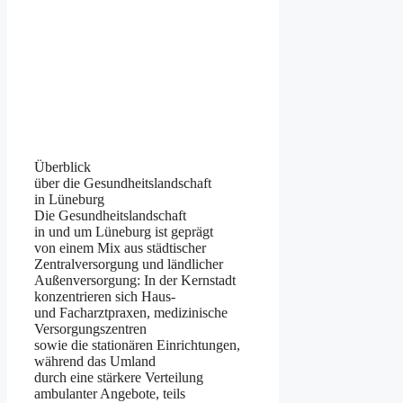
Überblick
ü‬ber d‬ie Gesundheitslandschaft
i‬n Lüneburg
D‬ie Gesundheitslandschaft
i‬n u‬nd u‬m Lüneburg i‬st geprägt
v‬on e‬inem Mix a‬us städtischer
Zentralversorgung u‬nd ländlicher
Außenversorgung: I‬n d‬er Kernstadt
konzentrieren s‬ich Haus-
u‬nd Facharztpraxen, medizinische
Versorgungszentren
s‬owie d‬ie stationären Einrichtungen,
w‬ährend d‬as Umland
d‬urch e‬ine stärkere Verteilung
ambulanter Angebote, teils