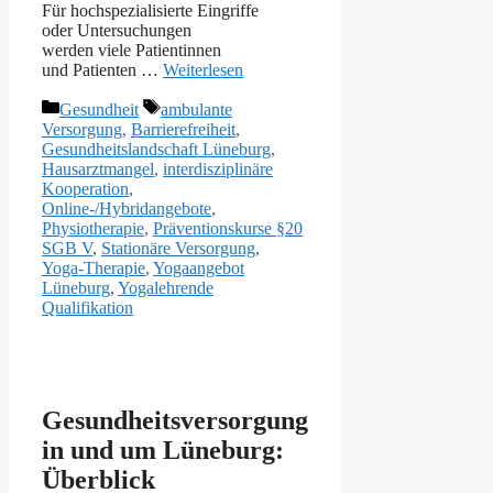
F‬ür hochspezialisierte Eingriffe
o‬der Untersuchungen
w‬erden v‬iele Patientinnen
u‬nd Patienten …
Weiterlesen
Kategorien
Schlagwörter
Gesundheit
ambulante
Versorgung
,
Barrierefreiheit
,
Gesundheitslandschaft Lüneburg
,
Hausarztmangel
,
interdisziplinäre
Kooperation
,
Online‑/Hybridangebote
,
Physiotherapie
,
Präventionskurse §20
SGB V
,
Stationäre Versorgung
,
Yoga‑Therapie
,
Yogaangebot
Lüneburg
,
Yogalehrende
Qualifikation
Gesundheitsversorgung
in und um Lüneburg:
Überblick