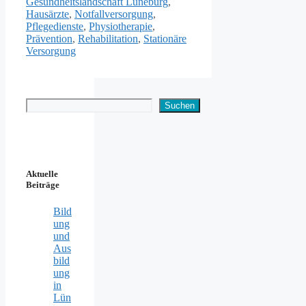
Gesundheitslandschaft Lüneburg
,
Hausärzte
,
Notfallversorgung
,
Pflegedienste
,
Physiotherapie
,
Prävention
,
Rehabilitation
,
Stationäre
Versorgung
Suchen
Suchen
Aktuelle
Beiträge
Bild
ung
und
Aus
bild
ung
in
Lün