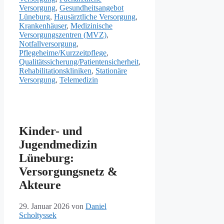
Versorgung
,
Gesundheitsangebot
Lüneburg
,
Hausärztliche Versorgung
,
Krankenhäuser
,
Medizinische
Versorgungszentren (MVZ)
,
Notfallversorgung
,
Pflegeheime/Kurzzeitpflege
,
Qualitätssicherung/Patientensicherheit
,
Rehabilitationskliniken
,
Stationäre
Versorgung
,
Telemedizin
Kinder- und
Jugendmedizin
Lüneburg:
Versorgungsnetz &
Akteure
29. Januar 2026
von
Daniel
Scholtyssek