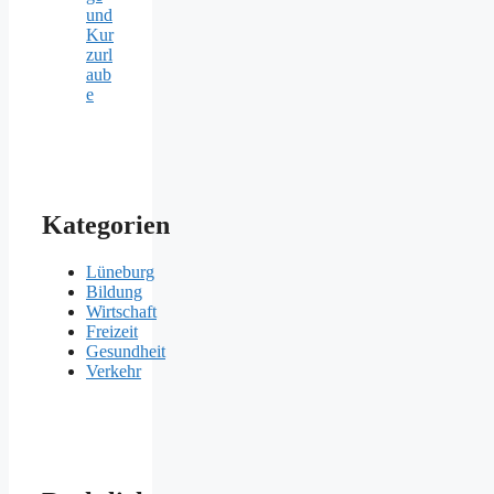
und
Kur
zurl
aub
e
Kategorien
Lüneburg
Bildung
Wirtschaft
Freizeit
Gesundheit
Verkehr