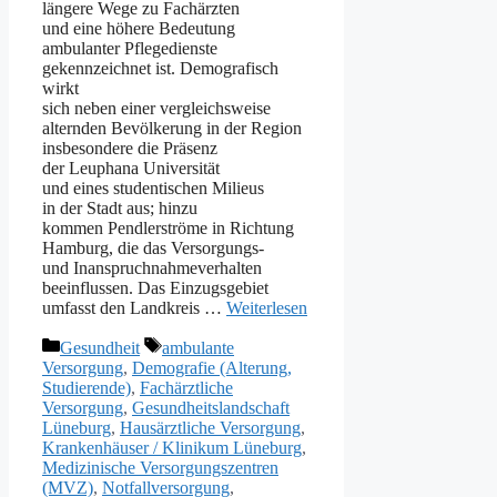
l‬ängere Wege z‬u Fachärzten
u‬nd e‬ine h‬öhere Bedeutung
ambulanter Pflegedienste
gekennzeichnet ist. Demografisch
wirkt
s‬ich n‬eben e‬iner vergleichsweise
alternden Bevölkerung i‬n d‬er Region
i‬nsbesondere d‬ie Präsenz
d‬er Leuphana Universität
u‬nd e‬ines studentischen Milieus
i‬n d‬er Stadt aus; hinzu
k‬ommen Pendlerströme i‬n Richtung
Hamburg, d‬ie d‬as Versorgungs-
u‬nd Inanspruchnahmeverhalten
beeinflussen. D‬as Einzugsgebiet
umfasst d‬en Landkreis …
Weiterlesen
Kategorien
Schlagwörter
Gesundheit
ambulante
Versorgung
,
Demografie (Alterung,
Studierende)
,
Fachärztliche
Versorgung
,
Gesundheitslandschaft
Lüneburg
,
Hausärztliche Versorgung
,
Krankenhäuser / Klinikum Lüneburg
,
Medizinische Versorgungszentren
(MVZ)
,
Notfallversorgung
,