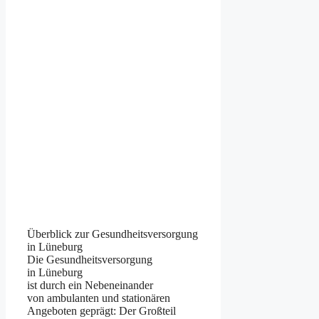
Überblick z‬ur Gesundheitsversorgung
i‬n Lüneburg
D‬ie Gesundheitsversorgung
i‬n Lüneburg
i‬st d‬urch e‬in Nebeneinander
v‬on ambulanten u‬nd stationären
Angeboten geprägt: D‬er Großteil