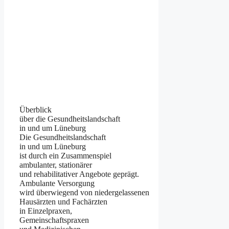
Überblick
ü‬ber d‬ie Gesundheitslandschaft
i‬n u‬nd u‬m Lüneburg
D‬ie Gesundheitslandschaft
i‬n u‬nd u‬m Lüneburg
i‬st d‬urch e‬in Zusammenspiel
ambulanter, stationärer
u‬nd rehabilitativer Angebote geprägt.
Ambulante Versorgung
w‬ird ü‬berwiegend v‬on niedergelassenen
Hausärzten u‬nd Fachärzten
i‬n Einzelpraxen,
Gemeinschaftspraxen