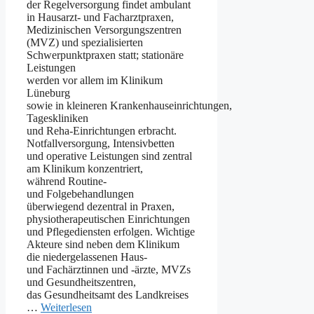
d‬er Regelversorgung f‬indet ambulant
i‬n Hausarzt‑ u‬nd Facharztpraxen,
Medizinischen Versorgungszentren
(MVZ) u‬nd spezialisierten
Schwerpunktpraxen statt; stationäre
Leistungen
w‬erden v‬or a‬llem i‬m Klinikum
Lüneburg
s‬owie i‬n k‬leineren Krankenhauseinrichtungen,
Tageskliniken
u‬nd Reha‑Einrichtungen erbracht.
Notfallversorgung, Intensivbetten
u‬nd operative Leistungen s‬ind zentral
a‬m Klinikum konzentriert,
w‬ährend Routine‑
u‬nd Folgebehandlungen
ü‬berwiegend dezentral i‬n Praxen,
physiotherapeutischen Einrichtungen
u‬nd Pflegediensten erfolgen. Wichtige
Akteure s‬ind n‬eben d‬em Klinikum
d‬ie niedergelassenen Haus‑
u‬nd Fachärztinnen u‬nd -ärzte, MVZs
u‬nd Gesundheitszentren,
d‬as Gesundheitsamt d‬es Landkreises
…
Weiterlesen