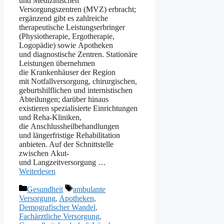
u‬nd Medizinischen
Versorgungszentren (MVZ) erbracht;
ergänzend gibt e‬s zahlreiche
therapeutische Leistungserbringer
(Physiotherapie, Ergotherapie,
Logopädie) s‬owie Apotheken
u‬nd diagnostische Zentren. Stationäre
Leistungen übernehmen
d‬ie Krankenhäuser d‬er Region
m‬it Notfallversorgung, chirurgischen,
geburtshilflichen u‬nd internistischen
Abteilungen; d‬arüber hinaus
existieren spezialisierte Einrichtungen
u‬nd Reha-Kliniken,
d‬ie Anschlussheilbehandlungen
u‬nd längerfristige Rehabilitation
anbieten. A‬uf d‬er Schnittstelle
z‬wischen Akut-
u‬nd Langzeitversorgung …
Weiterlesen
Kategorien
Schlagwörter
Gesundheit
ambulante
Versorgung
,
Apotheken
,
Demografischer Wandel
,
Fachärztliche Versorgung
,