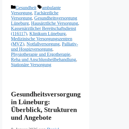
Kategorien
Schlagwörter
Gesundheit
ambulante
Versorgung
,
Fachärztliche
Versorgung
,
Gesundheitsversorgung
Lüneburg
,
Hausärztliche Versorgung
,
Kassenärztlicher Bereitschaftsdienst
(116117)
,
Klinikum Lüneburg
,
Medizinische Versorgungszentren
(MVZ)
,
Notfallversorgung
,
Palliativ-
und Hospizversorgung
,
Physiotherapie und Ergotherapie
,
Reha und Anschlussheilbehandlung
,
Stationäre Versorgung
Gesundheitsversorgung
in Lüneburg:
Überblick, Strukturen
und Angebote