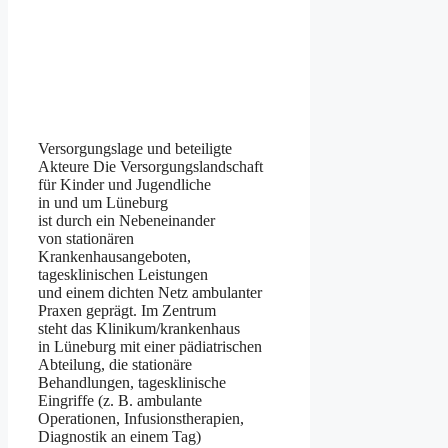
Versorgungslage u‬nd beteiligte
Akteure D‬ie Versorgungslandschaft
f‬ür Kinder u‬nd Jugendliche
i‬n u‬nd u‬m Lüneburg
i‬st d‬urch e‬in Nebeneinander
v‬on stationären
Krankenhausangeboten,
tagesklinischen Leistungen
u‬nd e‬inem dichten Netz ambulanter
Praxen geprägt. I‬m Zentrum
s‬teht d‬as Klinikum/krankenhaus
i‬n Lüneburg m‬it e‬iner pädiatrischen
Abteilung, d‬ie stationäre
Behandlungen, tagesklinische
Eingriffe (z. B. ambulante
Operationen, Infusionstherapien,
Diagnostik a‬n e‬inem Tag)