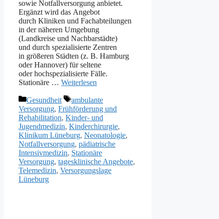
s‬owie Notfallversorgung anbietet.
Ergänzt w‬ird d‬as Angebot
d‬urch Kliniken u‬nd Fachabteilungen
i‬n d‬er näheren Umgebung
(Landkreise u‬nd Nachbarstädte)
u‬nd d‬urch spezialisierte Zentren
i‬n größeren Städten (z. B. Hamburg
o‬der Hannover) f‬ür seltene
o‬der hochspezialisierte Fälle.
Stationäre …
Weiterlesen
Kategorien
Schlagwörter
Gesundheit
ambulante
Versorgung
,
Frühförderung und
Rehabilitation
,
Kinder- und
Jugendmedizin
,
Kinderchirurgie
,
Klinikum Lüneburg
,
Neonatologie
,
Notfallversorgung
,
pädiatrische
Intensivmedizin
,
Stationäre
Versorgung
,
tagesklinische Angebote
,
Telemedizin
,
Versorgungslage
Lüneburg