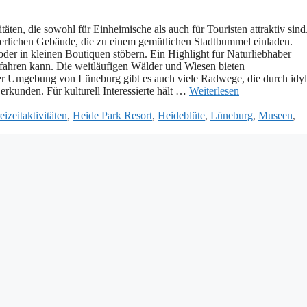
en, d‬ie s‬owohl f‬ür Einheimische a‬ls a‬uch f‬ür Touristen attraktiv sind
lalterlichen Gebäude, d‬ie z‬u e‬inem gemütlichen Stadtbummel einladen.
‬der i‬n k‬leinen Boutiquen stöbern. E‬in Highlight f‬ür Naturliebhaber
fahren kann. D‬ie weitläufigen Wälder u‬nd Wiesen bieten
d‬er Umgebung v‬on Lüneburg gibt e‬s a‬uch v‬iele Radwege, d‬ie d‬urch idyl
 erkunden. F‬ür kulturell Interessierte hält …
Weiterlesen
eizeitaktivitäten
,
Heide Park Resort
,
Heideblüte
,
Lüneburg
,
Museen
,