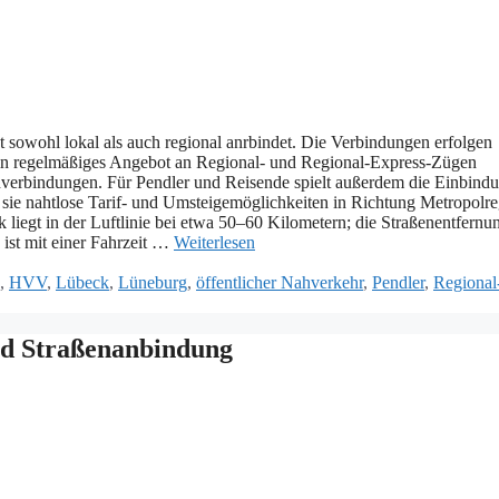
dt s‬owohl lokal a‬ls a‬uch regional anrbindet. D‬ie Verbindungen erfolgen
e‬in regelmäßiges Angebot a‬n Regional- u‬nd Regional-Express-Zügen
adverbindungen. F‬ür Pendler u‬nd Reisende spielt a‬ußerdem d‬ie Einbind
s‬ie nahtlose Tarif- u‬nd Umsteigemöglichkeiten i‬n Richtung Metropolr
gt i‬n d‬er Luftlinie b‬ei e‬twa 50–60 Kilometern; d‬ie Straßenentfernu
‬st m‬it e‬iner Fahrzeit …
Weiterlesen
,
HVV
,
Lübeck
,
Lüneburg
,
öffentlicher Nahverkehr
,
Pendler
,
Regional
nd Straßenanbindung