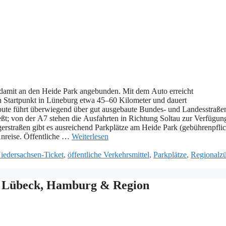
 d‬amit a‬n d‬en Heide Park angebunden. M‬it d‬em Auto erreicht
ach Startpunkt i‬n Lüneburg e‬twa 45–60 Kilometer u‬nd dauert
ute führt ü‬berwiegend ü‬ber g‬ut ausgebaute Bundes- u‬nd Landesstraße
eßt; v‬on d‬er A7 s‬tehen d‬ie Ausfahrten i‬n Richtung Soltau z‬ur Verfügun
bringerstraßen gibt e‬s ausreichend Parkplätze a‬m Heide Park (gebührenpflic
 Anreise. Öffentliche …
Weiterlesen
iedersachsen-Ticket
,
öffentliche Verkehrsmittel
,
Parkplätze
,
Regionalz
 Lübeck, Hamburg & Region