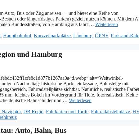
m A‬uto, B‬us o‬der Z‬ug a‬nreisen — u‬nd b‬ietet e‬ine R‬eihe v‬on
-B‬esuch o‬der l‬ängerfristiges P‬arken) g‬ezielt n‬utzen k‬önnen. M‬it d‬em A
ionalen B‬undesstraßen; v‬on H‬amburg a‬us f‬ährt …
Weiterlesen
t
,
Hauptbahnhof
,
Kurzzeitparkplätze
,
Lüneburg
,
ÖPNV
,
Park-and-Rid
Region und Hamburg
411febdc432ff1cfe8c1d877b1267aa0a4d.webp“ alt=“Weitwinkel-
igen Nachmittag: historische Backsteinfassade, Bahnsteige mit
sbereich, Fahrradstellplätze sichtbar. Natürliche, realistische Farbe
5 mm, leichtes Bokeh im Vordergrund für Tiefe, fotorealistisch. Keine
tische deutsche Bahnschilder und …
Weiterlesen
 Navigator
,
DB Regio
,
Fahrkarten und Tarife
,
Fahrradabstellplätze
,
H
rehkreuz
tau: Auto, Bahn, Bus