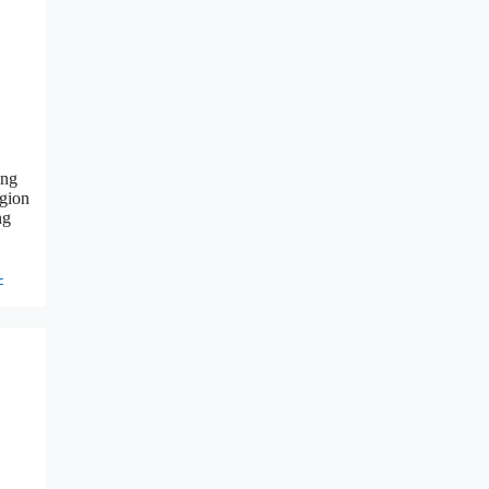
ung
egion
ng
-