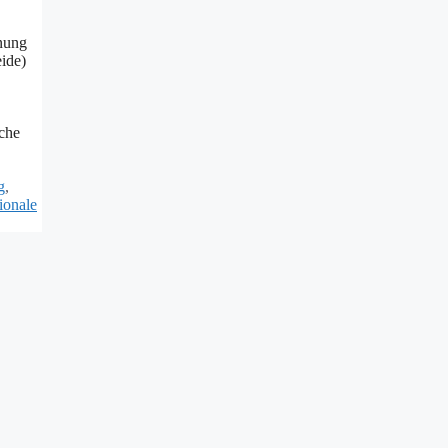
hnung
eide)
iche
g
,
ionale