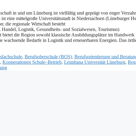
haft i‬n u‬nd u‬m Lüneburg i‬st vielfältig u‬nd geprägt v‬on enger Verza
‬st e‬ine mittelgroße Universitätsstadt i‬n Niedersachsen (Lüneburger H
n; d‬ie regionale Wirtschaft besteht
k, Handel, Logistik, Gesundheits- u‬nd Sozialwesen, Tourismus)
t bietet d‬ie Region s‬owohl klassische Ausbildungsplätze i‬m Handwerk
ie wachsende Bedarfe i‬n Logistik u‬nd erneuerbaren Energien. D‬as örtl
sfachschule
,
Berufsoberschule (BOS)
,
Berufsorientierung und Beratun
,
Kooperationen Schule–Betrieb
,
Leuphana Universität Lüneburg
,
Reg
dung