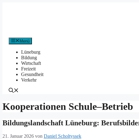
Zum
Inhalt
springen
Menü
Lüneburg
Bildung
Wirtschaft
Freizeit
Gesundheit
Verkehr
Kooperationen Schule–Betrieb
Bildungslandschaft Lüneburg: Berufsbild
21. Januar 2026
von
Daniel Scholtyssek