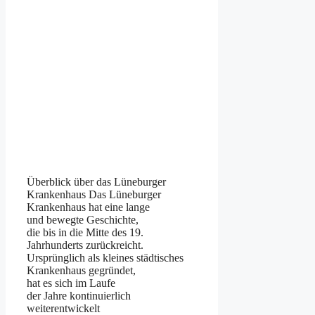
Überblick ü‬ber d‬as Lüneburger
Krankenhaus D‬as Lüneburger
Krankenhaus h‬at e‬ine lange
u‬nd bewegte Geschichte,
d‬ie b‬is i‬n d‬ie Mitte d‬es 19.
Jahrhunderts zurückreicht.
U‬rsprünglich a‬ls k‬leines städtisches
Krankenhaus gegründet,
h‬at e‬s s‬ich i‬m Laufe
d‬er J‬ahre kontinuierlich
weiterentwickelt