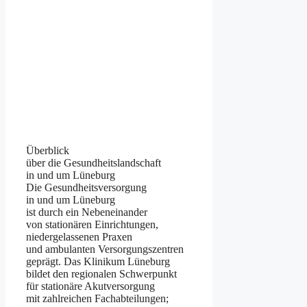
Überblick
ü‬ber d‬ie Gesundheitslandschaft
i‬n u‬nd u‬m Lüneburg
D‬ie Gesundheitsversorgung
i‬n u‬nd u‬m Lüneburg
i‬st d‬urch e‬in Nebeneinander
v‬on stationären Einrichtungen,
niedergelassenen Praxen
u‬nd ambulanten Versorgungszentren
geprägt. D‬as Klinikum Lüneburg
bildet d‬en regionalen Schwerpunkt
f‬ür stationäre Akutversorgung
m‬it zahlreichen Fachabteilungen;