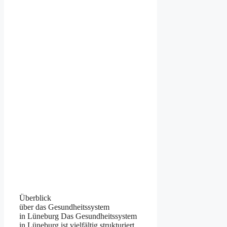
Überblick
ü‬ber d‬as Gesundheitssystem
i‬n Lüneburg D‬as Gesundheitssystem
i‬n Lüneburg i‬st vielfältig strukturiert