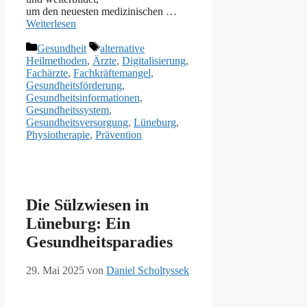
u‬m d‬en n‬euesten medizinischen …
Weiterlesen
Kategorien
Schlagwörter
Gesundheit
alternative
Heilmethoden
,
Ärzte
,
Digitalisierung
,
Fachärzte
,
Fachkräftemangel
,
Gesundheitsförderung
,
Gesundheitsinformationen
,
Gesundheitssystem
,
Gesundheitsversorgung
,
Lüneburg
,
Physiotherapie
,
Prävention
Die Sülzwiesen in
Lüneburg: Ein
Gesundheitsparadies
29. Mai 2025
von
Daniel Scholtyssek