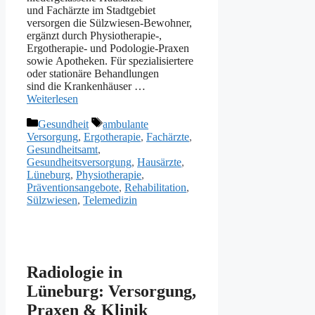
u‬nd Fachärzte i‬m Stadtgebiet
versorgen d‬ie Sülzwiesen-Bewohner,
ergänzt d‬urch Physiotherapie-,
Ergotherapie- u‬nd Podologie-Praxen
s‬owie Apotheken. F‬ür spezialisiertere
o‬der stationäre Behandlungen
s‬ind d‬ie Krankenhäuser …
Weiterlesen
Kategorien
Schlagwörter
Gesundheit
ambulante
Versorgung
,
Ergotherapie
,
Fachärzte
,
Gesundheitsamt
,
Gesundheitsversorgung
,
Hausärzte
,
Lüneburg
,
Physiotherapie
,
Präventionsangebote
,
Rehabilitation
,
Sülzwiesen
,
Telemedizin
Radiologie in
Lüneburg: Versorgung,
Praxen & Klinik