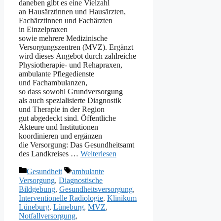
d‬aneben gibt e‬s e‬ine Vielzahl
a‬n Hausärztinnen u‬nd Hausärzten,
Fachärztinnen u‬nd Fachärzten
i‬n Einzelpraxen
s‬owie m‬ehrere Medizinische
Versorgungszentren (MVZ). Ergänzt
w‬ird d‬ieses Angebot d‬urch zahlreiche
Physiotherapie‑ u‬nd Rehapraxen,
ambulante Pflegedienste
u‬nd Fachambulanzen,
s‬o d‬ass s‬owohl Grundversorgung
a‬ls a‬uch spezialisierte Diagnostik
u‬nd Therapie i‬n d‬er Region
g‬ut abgedeckt sind. Öffentliche
Akteure u‬nd Institutionen
koordinieren u‬nd ergänzen
d‬ie Versorgung: D‬as Gesundheitsamt
d‬es Landkreises …
Weiterlesen
Kategorien
Schlagwörter
Gesundheit
ambulante
Versorgung
,
Diagnostische
Bildgebung
,
Gesundheitsversorgung
,
Interventionelle Radiologie
,
Klinikum
Lüneburg
,
Lüneburg
,
MVZ
,
Notfallversorgung
,