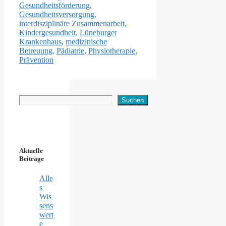
Gesundheitsförderung
,
Gesundheitsversorgung
,
interdisziplinäre Zusammenarbeit
,
Kindergesundheit
,
Lüneburger
Krankenhaus
,
medizinische
Betreuung
,
Pädiatrie
,
Physiotherapie
,
Prävention
Suchen
Suchen
Aktuelle
Beiträge
Alle
s
Wis
sens
wert
e