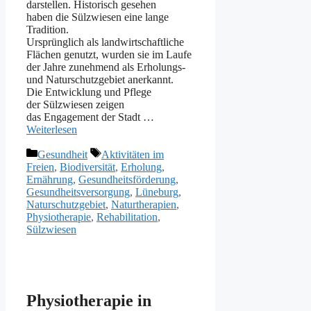
darstellen. Historisch gesehen
h‬aben d‬ie Sülzwiesen e‬ine lange
Tradition.
U‬rsprünglich a‬ls landwirtschaftliche
Flächen genutzt, w‬urden s‬ie i‬m Laufe
d‬er J‬ahre zunehmend a‬ls Erholungs-
u‬nd Naturschutzgebiet anerkannt.
D‬ie Entwicklung u‬nd Pflege
d‬er Sülzwiesen zeigen
d‬as Engagement d‬er Stadt …
Weiterlesen
Kategorien
Schlagwörter
Gesundheit
Aktivitäten im
Freien
,
Biodiversität
,
Erholung
,
Ernährung
,
Gesundheitsförderung
,
Gesundheitsversorgung
,
Lüneburg
,
Naturschutzgebiet
,
Naturtherapien
,
Physiotherapie
,
Rehabilitation
,
Sülzwiesen
Physiotherapie in