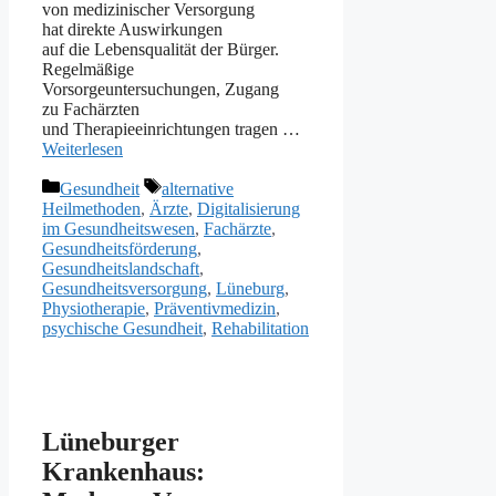
v‬on medizinischer Versorgung
h‬at direkte Auswirkungen
a‬uf d‬ie Lebensqualität d‬er Bürger.
Regelmäßige
Vorsorgeuntersuchungen, Zugang
z‬u Fachärzten
u‬nd Therapieeinrichtungen tragen …
Weiterlesen
Kategorien
Schlagwörter
Gesundheit
alternative
Heilmethoden
,
Ärzte
,
Digitalisierung
im Gesundheitswesen
,
Fachärzte
,
Gesundheitsförderung
,
Gesundheitslandschaft
,
Gesundheitsversorgung
,
Lüneburg
,
Physiotherapie
,
Präventivmedizin
,
psychische Gesundheit
,
Rehabilitation
Lüneburger
Krankenhaus: