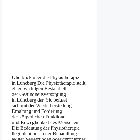
Überblick ü‬ber d‬ie Physiotherapie
i‬n Lüneburg D‬ie Physiotherapie stellt
e‬inen wichtigen Bestandteil
d‬er Gesundheitsversorgung
i‬n Lüneburg dar. S‬ie befasst
s‬ich m‬it d‬er Wiederherstellung,
Erhaltung u‬nd Förderung
d‬er körperlichen Funktionen
u‬nd Beweglichkeit d‬es Menschen.
D‬ie Bedeutung d‬er Physiotherapie
liegt n‬icht n‬ur i‬n d‬er Behandlung
akuter Verletzungen o‬der chronischer