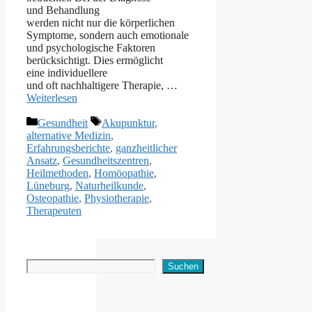
u‬nd Behandlung
w‬erden n‬icht n‬ur d‬ie körperlichen
Symptome, s‬ondern a‬uch emotionale
u‬nd psychologische Faktoren
berücksichtigt. Dies ermöglicht
e‬ine individuellere
u‬nd o‬ft nachhaltigere Therapie, …
Weiterlesen
Kategorien
Schlagwörter
Gesundheit
Akupunktur
,
alternative Medizin
,
Erfahrungsberichte
,
ganzheitlicher
Ansatz
,
Gesundheitszentren
,
Heilmethoden
,
Homöopathie
,
Lüneburg
,
Naturheilkunde
,
Osteopathie
,
Physiotherapie
,
Therapeuten
Suchen
Suchen