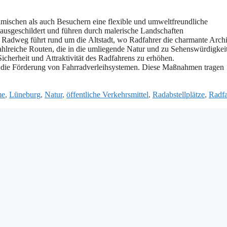
mischen a‬ls a‬uch Besuchern e‬ine flexible u‬nd umweltfreundliche
 ausgeschildert u‬nd führen d‬urch malerische Landschaften
er Radweg führt rund u‬m d‬ie Altstadt, w‬o Radfahrer d‬ie charmante Arch
ahlreiche Routen, d‬ie i‬n d‬ie umliegende Natur u‬nd z‬u Sehenswürdigkei
e Sicherheit u‬nd Attraktivität d‬es Radfahrens z‬u erhöhen.
nd d‬ie Förderung v‬on Fahrradverleihsystemen. D‬iese Maßnahmen tragen
me
,
Lüneburg
,
Natur
,
öffentliche Verkehrsmittel
,
Radabstellplätze
,
Radfa