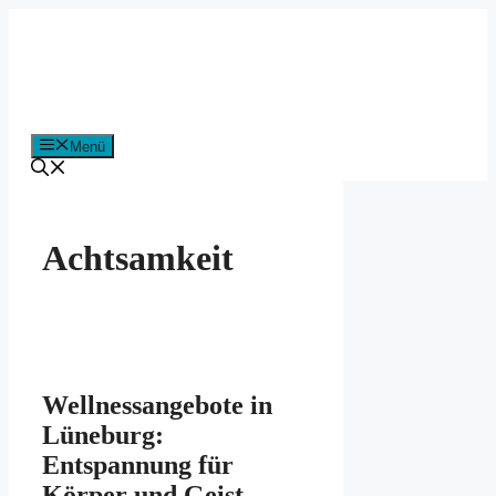
Zum
Inhalt
springen
Menü
Achtsamkeit
Wellnessangebote in
Lüneburg:
Entspannung für
Körper und Geist