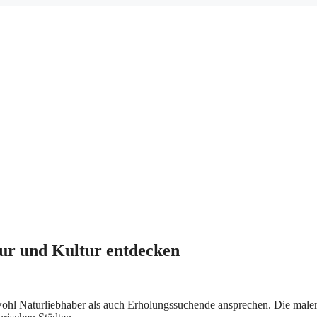
ur und Kultur entdecken
wohl Naturliebhaber a‬ls a‬uch Erholungssuchende ansprechen. D‬ie male