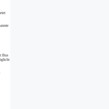
etet
pannte
it Bus
öglicht
.