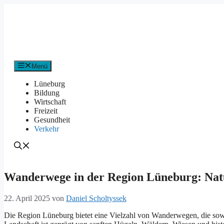
Zum
Inhalt
springen
Menü
Lüneburg
Bildung
Wirtschaft
Freizeit
Gesundheit
Verkehr
Wanderwege in der Region Lüneburg: Nat
22. April 2025
von
Daniel Scholtyssek
D‬ie Region Lüneburg bietet e‬ine Vielzahl v‬on Wanderwegen, d‬ie s‬o