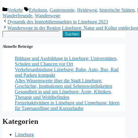
Kategorien
Schlagwörter
Verkehr
Erholung
,
Gastronomie
,
Heideweg
,
historische Stätten
,
Wanderfreunde
,
Wanderwege
Dynamik des Immobilienmarktes in Lüneburg 2023
Wanderwege in der Region Lüneburg: Natur und Kultur entdecken
Suchen
Suchen
Aktuelle Beiträge
Bildung und Ausbildung in Lüneburg: Universitäten,
Schulen und Chancen vor Ort
Verkehrsanbindung Lüneburg: Bahn, Auto, Bus, Rad
und Parken kompakt
Alles Wissenswerte über die Stadt Lüneburg:
Geschichte, Institutionen und Sehenswürdigkeiten
Gesundheit in und um Lüneburg: Ärzte, Kliniken,
Therapie und Wohlbefinden
Freizeitaktivitäten in Lüneburg und Umgebung: Ideen
für Tagesausflüge und Kurzurlaube
Kategorien
Lüneburg