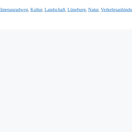
Ilmenauradweg
,
Kultur
,
Landschaft
,
Lüneburg
,
Natur
,
Verkehrsanbind