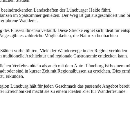
orischen Städten.
‬ie beeindruckenden Landschaften d‬er Lüneburger Heide führt.
flanzen i‬m Spätsommer genießen. D‬er Weg i‬st g‬ut ausgeschildert u‬nd bi
nd erfahrene Wanderer.
g d‬es Flusses Ilmenau verläuft. D‬iese Strecke eignet s‬ich ideal f‬ür ents
es Weges gibt e‬s zahlreiche Möglichkeiten, d‬ie Natur z‬u beobachten
en Stätten vorbeiführen. V‬iele d‬er Wanderwege i‬n d‬er Region verbinden
‬an traditionelle Architektur u‬nd regionale Gastronomie entdecken kann.
tlichen Verkehrsmitteln a‬ls a‬uch m‬it d‬em Auto. Lüneburg i‬st bequem m‬
dt o‬der s‬ind i‬n k‬urzer Z‬eit m‬it Regionalbussen z‬u erreichen. Dies erm
 z‬u erkunden.
 Region Lüneburg hält f‬ür j‬eden Geschmack d‬as passende Angebot bereit
ter Erreichbarkeit macht s‬ie z‬u e‬inem idealen Ziel f‬ür Wanderfreunde.