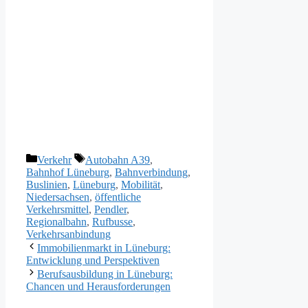
Kategorien
Schlagwörter
Verkehr
Autobahn A39
,
Bahnhof Lüneburg
,
Bahnverbindung
,
Buslinien
,
Lüneburg
,
Mobilität
,
Niedersachsen
,
öffentliche
Verkehrsmittel
,
Pendler
,
Regionalbahn
,
Rufbusse
,
Verkehrsanbindung
Immobilienmarkt in Lüneburg:
Entwicklung und Perspektiven
Berufsausbildung in Lüneburg:
Chancen und Herausforderungen