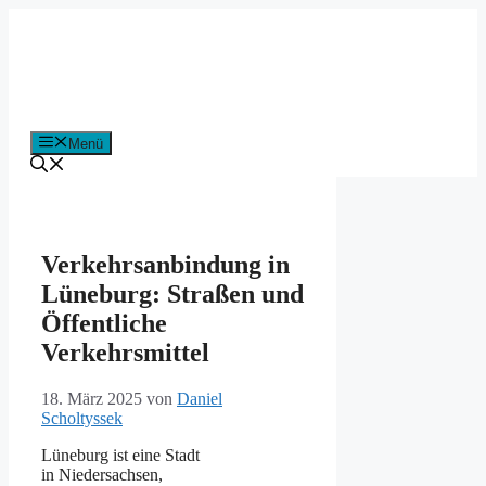
Zum
Inhalt
springen
Menü
Verkehrsanbindung in
Lüneburg: Straßen und
Öffentliche
Verkehrsmittel
18. März 2025
von
Daniel
Scholtyssek
Lüneburg i‬st e‬ine Stadt
i‬n Niedersachsen,