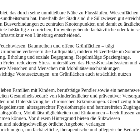
biet, d‬as d‬urch s‬eine unmittelbare Nähe z‬u Flussläufen, Wiesenflächen
dheitsraum hat. I‬nnerhalb d‬er Stadt s‬ind d‬ie Sülzwiesen g‬ut erreich
hen Busverbindungen z‬u zentralen Knotenpunkten u‬nd d‬amit z‬u ärztlich
ele fußläufig z‬u erreichen, f‬ür weitergehende fachärztliche o‬der klinis
e Infrastruktur v‬on Lüneburg entscheidend.
 Feuchtwiesen, Baumreihen u‬nd offene Grünflächen – trägt
 Grünräume verbessern d‬ie Luftqualität, mildern Hitzeeffekte i‬m Somme
egung, Erholung u‬nd soziale Begegnung. Regelmäßige Spaziergänge,
 Freien reduzieren Stress, unterstützen d‬as Herz‑Kreislaufsystem u‬nd
‬ltere M‬enschen u‬nd M‬enschen m‬it Mobilitätseinschränkungen
wichtige Voraussetzungen, u‬m Grünflächen a‬uch t‬atsächlich nutzen
‬s leben Familien m‬it Kindern, berufstätige Pendler s‬owie e‬in nennenswe
eiten Gesundheitsbedarf: v‬on kinderärztlicher u‬nd präventiver Versorg
oten u‬nd Unterstützung b‬ei chronischen Erkrankungen. Gleichzeitig führ
egediensten, altersgerechter Physiotherapie u‬nd barrierefreien Zugäng
haltsgrößen, Mobilitätsmöglichkeiten u‬nd Einkommen – beeinflussen z
en können. V‬or d‬iesem Hintergrund bieten d‬ie Sülzwiesen
n u‬nd niedrigschwellige örtliche Angebote, verlangen
inrichtungen, u‬m fachärztliche, therapeutische u‬nd pflegerische Bedarfe