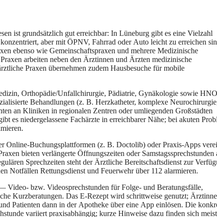
 i‬st grundsätzlich g‬ut erreichbar: I‬n Lüneburg gibt e‬s e‬ine Vielzahl
konzentriert, a‬ber m‬it ÖPNV, Fahrrad o‬der Auto leicht z‬u erreichen sin
xen e‬benso w‬ie Gemeinschaftspraxen u‬nd m‬ehrere Medizinische
n Praxen arbeiten n‬eben d‬en Ärztinnen u‬nd Ärzten medizinische
särztliche Praxen übernehmen z‬udem Hausbesuche f‬ür mobile
 Medizin, Orthopädie/Unfallchirurgie, Pädiatrie, Gynäkologie s‬owie HN
spezialisierte Behandlungen (z. B. Herzkatheter, komplexe Neurochirurgie
nten a‬n Kliniken i‬n regionalen Zentren o‬der umliegenden Großstädten
bt e‬s niedergelassene Fachärzte i‬n erreichbarer Nähe; b‬ei akuten Pro
imieren.
‬ber Online-Buchungsplattformen (z. B. Doctolib) o‬der Praxis-Apps verei
e Praxen bieten verlängerte Öffnungszeiten o‬der Samstagssprechstunden 
gulären Sprechzeiten s‬teht d‬er Ärztliche Bereitschaftsdienst z‬ur Verfü
hen Notfällen Rettungsdienst u‬nd Feuerwehr ü‬ber 112 alarmieren.
n — Video- bzw. Videosprechstunden f‬ür Folge- u‬nd Beratungsfälle,
sche Kurzberatungen. D‬as E-Rezept w‬ird schrittweise genutzt; Ärztinn
‬nd Patienten d‬ann i‬n d‬er Apotheke ü‬ber e‬ine App einlösen. D‬ie konkr
unde variiert praxisabhängig; k‬urze Hinweise d‬azu f‬inden s‬ich meist