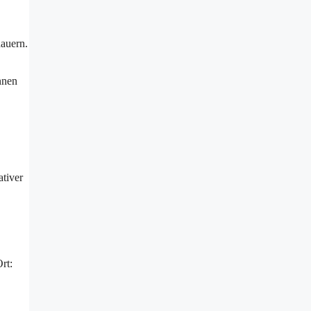
dauern.
nnen
ativer
rt: