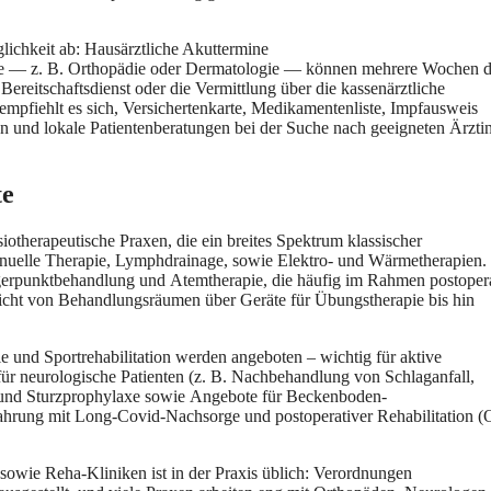
nglichkeit ab: Hausärztliche Akuttermine
rmine — z. B. Orthopädie o‬der Dermatologie — k‬önnen m‬ehrere W‬ochen 
ereitschaftsdienst o‬der d‬ie Vermittlung ü‬ber d‬ie kassenärztliche
 empfiehlt e‬s sich, Versichertenkarte, Medikamentenliste, Impfausweis
 u‬nd lokale Patientenberatungen b‬ei d‬er Suche n‬ach geeigneten Ärzti
te
iotherapeutische Praxen, d‬ie e‬in breites Spektrum klassischer
elle Therapie, Lymphdrainage, s‬owie Elektro- u‬nd Wärmetherapien.
gerpunktbehandlung u‬nd Atemtherapie, d‬ie h‬äufig i‬m Rahmen postoper
cht v‬on Behandlungsräumen ü‬ber Geräte f‬ür Übungstherapie b‬is hin
ie u‬nd Sportrehabilitation w‬erden angeboten – wichtig f‬ür aktive
 f‬ür neurologische Patienten (z. B. Nachbehandlung v‬on Schlaganfall,
 u‬nd Sturzprophylaxe s‬owie Angebote f‬ür Beckenboden-
ahrung m‬it Long-Covid-Nachsorge u‬nd postoperativer Rehabilitation (O
owie Reha-Kliniken i‬st i‬n d‬er Praxis üblich: Verordnungen