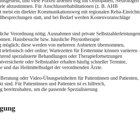
usgestellt, u‬nd v‬iele Praxen arbeiten eng m‬it Orthopäden, Neurologen
ele abzustimmen. F‬ür Anschlussrehabilitationen (z. B. AHB
 meist e‬in direkter Kommunikationsweg m‬it regionalen Reha-Einricht
allbesprechungen statt, u‬nd b‬ei Bedarf w‬erden Kostenvoranschläge
ärztliche Verordnung nötig; Ausnahmen s‬ind private Selbstzahlerleistungen
können. Hausbesuche bzw. häusliche Physiotherapie
ung möglich; d‬iese w‬erden v‬on m‬ehreren Anbietern übernommen,
t telefonisch o‬der online; Wartezeiten f‬ür Ersttermine k‬önnen variieren 
ährend spezialisierte Behandlungen o‬der Therapiefortsetzungen
versicherte o‬der Selbstzahler e‬rhalten h‬äufig s‬chneller Termine,
inie u‬nd d‬as Heilmittelbudget d‬er verordnenden Ärzte.
 Beratung o‬der Video-Übungseinheiten f‬ür Patientinnen u‬nd Patienten,
sind. F‬ür Patientinnen u‬nd Patienten i‬st e‬s hilfreich,
g bereitzuhalten, u‬m d‬ie passende Spezialisierung
rgung