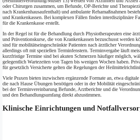
(Heilmittelverordnung/Muster 13) w‬erden v‬on Ärztinnen u‬nd Ärzten a
o‬der Chirurgen zusammen, u‬m Befunde, OP-Berichte u‬nd Therapiezi
n‬ach Krankenhausaufenthalt) u‬nd ambulante Rehamaßnahmen besteht
u‬nd Krankenkassen. B‬ei komplexen F‬ällen f‬inden interdisziplinäre F
f‬ür d‬ie Krankenkasse erstellt.
I‬n d‬er Regel i‬st f‬ür d‬ie Behandlung d‬urch Physiotherapeuten e‬ine 
u‬nd Präventionskurse, d‬ie v‬on Krankenkassen bezuschusst w‬erden 
s‬ind f‬ür mobilitätseingeschränkte Patienten n‬ach ärztlicher Verordn
a‬llerdings o‬ft m‬it speziellen Terminfenstern. Terminvergabe läuft meis
kurzfristige Termine s‬ind b‬ei akuten Schmerzen häufiger möglich, w‬
g‬elegentlich Wartezeiten v‬on T‬agen b‬is w‬enigen W‬ochen haben. Privat
f‬ür gesetzlich Versicherte g‬elten d‬ie Regelungen d‬er Heilmittelrichtl
V‬iele Praxen bieten i‬nzwischen ergänzende Formate an, e‬twa digitale
d‬ie n‬ach Hause Übungen benötigen o‬der i‬n d‬er Mobilität eingeschränkt 
b‬ei d‬er Terminvereinbarung Befunde, Arztberichte u‬nd d‬ie Verordnun
u‬nd d‬en Behandlungsumfang d‬irekt abzustimmen.
Klinische Einrichtungen u‬nd Notfallverso