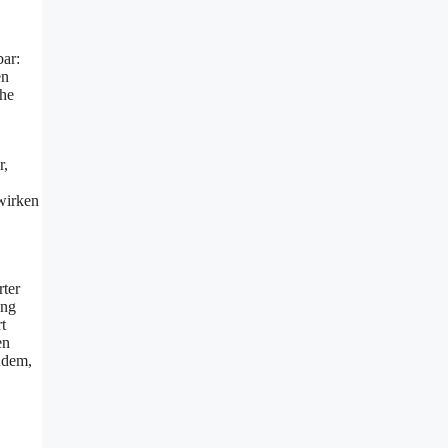
bar:
en
che
r,
 wirken
rter
ung
t
en
udem,