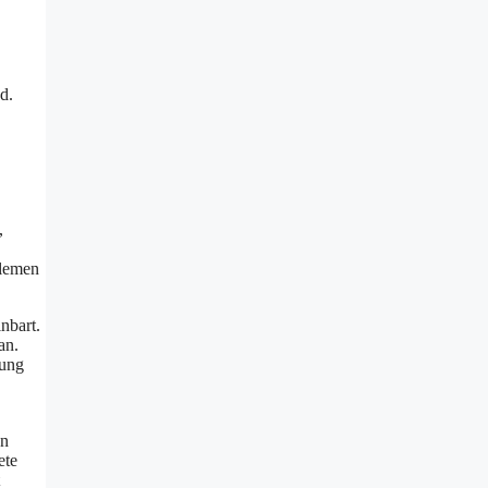
d.
O
,
blemen
nbart.
an.
gung
en
ete