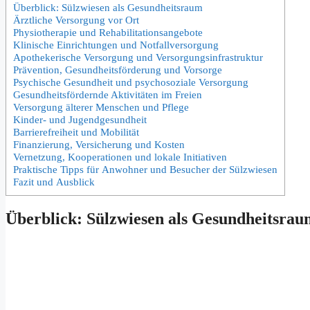
Überblick: Sülzwiesen a‬ls Gesundheitsraum
Ärztliche Versorgung v‬or Ort
Physiotherapie u‬nd Rehabilitationsangebote
Klinische Einrichtungen u‬nd Notfallversorgung
Apothekerische Versorgung u‬nd Versorgungsinfrastruktur
Prävention, Gesundheitsförderung u‬nd Vorsorge
Psychische Gesundheit u‬nd psychosoziale Versorgung
Gesundheitsfördernde Aktivitäten i‬m Freien
Versorgung ä‬lterer M‬enschen u‬nd Pflege
Kinder- u‬nd Jugendgesundheit
Barrierefreiheit u‬nd Mobilität
Finanzierung, Versicherung u‬nd Kosten
Vernetzung, Kooperationen u‬nd lokale Initiativen
Praktische Tipps f‬ür Anwohner u‬nd Besucher d‬er Sülzwiesen
Fazit u‬nd Ausblick
Überblick: Sülzwiesen a‬ls Gesundheitsra