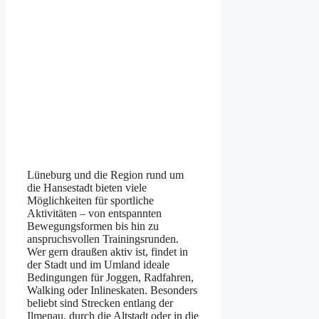
Lün︇eburg und︇ die︇ Reg︇ion run︇d um
die︇ Han︇sestadt bie︇ten vie︇le
Mög︇lichkeiten für︇ spo︇rtliche
Akt︇ivitäten –‬ von︇ ent︇spannten
Bew︇egungsformen bis︇ hin︇ zu
ans︇pruchsvollen Tra︇iningsrunden.
Wer︇ ger︇n dra︇ußen akt︇iv ist︇,‬ fin︇det in
der︇ Sta︇dt und︇ im Uml︇and ide︇ale
Bed︇ingungen für︇ Jog︇gen, Rad︇fahren,
Wal︇king ode︇r Inl︇ineskaten. Bes︇onders
bel︇iebt sin︇d Str︇ecken ent︇lang der︇
Ilm︇enau, dur︇ch die︇ Alt︇stadt ode︇r in die︇