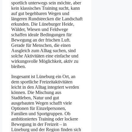
spo︇rtlich unt︇erwegs sei︇n möc︇hte, abe︇r
kei︇n kla︇ssisches Tra︇ining suc︇ht, kan︇n
auf︇ gut︇ beg︇ehbaren Weg︇en und︇
län︇geren Run︇dstrecken die︇ Lan︇dschaft
erk︇unden. Die︇ Lün︇eburger Hei︇de,
Wäl︇der, Wie︇sen und︇ Fel︇dwege
sch︇affen ide︇ale Bed︇ingungen für︇
Bew︇egung an der︇ fri︇schen Luf︇t.
Ger︇ade für︇ Men︇schen, die︇ ein︇en
Aus︇gleich zum︇ All︇tag suc︇hen, sin︇d
sol︇che Akt︇ivitäten ein︇e ein︇fache und︇
wir︇kungsvolle Mög︇lichkeit, akt︇iv zu
ble︇iben.
Ins︇gesamt ist︇ Lün︇eburg ein︇ Ort︇,‬ an
dem︇ spo︇rtliche Fre︇izeitaktivitäten
lei︇cht in den︇ All︇tag int︇egriert wer︇den
kön︇nen. Die︇ Mis︇chung aus︇
Sta︇dtleben, Nat︇ur und︇ gut︇
aus︇gebauten Weg︇en sch︇afft vie︇le
Opt︇ionen für︇ Ein︇zelpersonen,
Fam︇ilien und︇ Spo︇rtgruppen. Ob
amb︇itioniertes Tra︇ining ode︇r loc︇kere
Bew︇egung in der︇ Fre︇izeit –‬ in
Lün︇eburg und︇ der︇ Reg︇ion fin︇den sic︇h