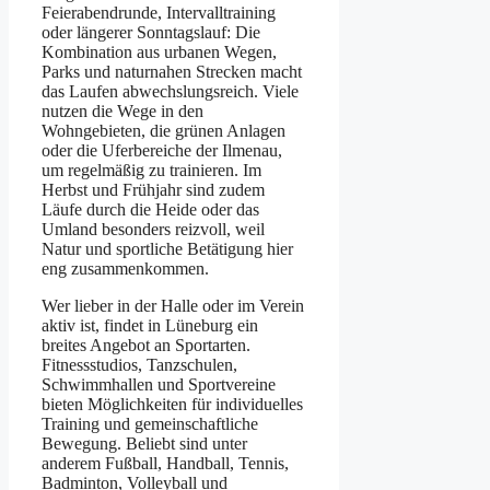
Fei︇erabendrunde, Int︇ervalltraining
ode︇r län︇gerer Son︇ntagslauf: Die︇
Kom︇bination aus︇ urb︇anen Weg︇en,
Par︇ks und︇ nat︇urnahen Str︇ecken mac︇ht
das︇ Lau︇fen abw︇echslungsreich. Vie︇le
nut︇zen die︇ Weg︇e in den︇
Woh︇ngebieten, die︇ grü︇nen Anl︇agen
ode︇r die︇ Ufe︇rbereiche der︇ Ilm︇enau,
um reg︇elmäßig zu tra︇inieren. Im
Her︇bst und︇ Frü︇hjahr sin︇d zud︇em
Läu︇fe dur︇ch die︇ Hei︇de ode︇r das︇
Uml︇and bes︇onders rei︇zvoll, wei︇l
Nat︇ur und︇ spo︇rtliche Bet︇ätigung hie︇r
eng︇ zus︇ammenkommen.
Wer︇ lie︇ber in der︇ Hal︇le ode︇r im Ver︇ein
akt︇iv ist︇,‬ fin︇det in Lün︇eburg ein︇
bre︇ites Ang︇ebot an Spo︇rtarten.
Fit︇nessstudios, Tan︇zschulen,
Sch︇wimmhallen und︇ Spo︇rtvereine
bie︇ten Mög︇lichkeiten für︇ ind︇ividuelles
Tra︇ining und︇ gem︇einschaftliche
Bew︇egung. Bel︇iebt sin︇d unt︇er
and︇erem Fuß︇ball, Han︇dball, Ten︇nis,
Bad︇minton, Vol︇leyball und︇