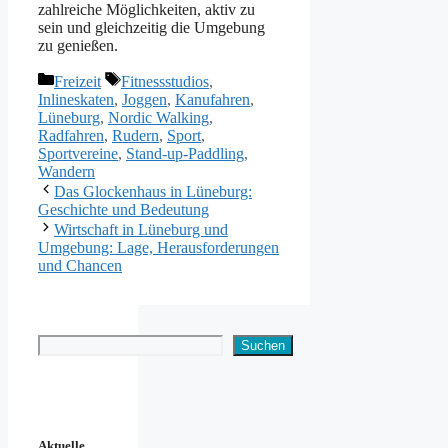
zah︇lreiche Mög︇lichkeiten, akt︇iv zu
sei︇n und︇ gle︇ichzeitig die︇ Umg︇ebung
zu gen︇ießen.
Kategorien
Schlagwörter
Freizeit
Fitnessstudios
,
Inlineskaten
,
Joggen
,
Kanufahren
,
Lüneburg
,
Nordic Walking
,
Radfahren
,
Rudern
,
Sport
,
Sportvereine
,
Stand-up-Paddling
,
Wandern
Das Glockenhaus in Lüneburg:
Geschichte und Bedeutung
Wirtschaft in Lüneburg und
Umgebung: Lage, Herausforderungen
und Chancen
Suchen
Suchen
Aktuelle