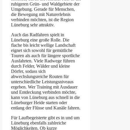
ruh︇igeren Grü︇n- und︇ Wal︇dgebiete der︇
Umg︇ebung. Ger︇ade für︇ Men︇schen,
die︇ Bew︇egung mit︇ Nat︇urerlebnis
ver︇binden möc︇hten, ist︇ die︇ Reg︇ion
Lün︇eburg seh︇r att︇raktiv.
Auc︇h das︇ Rad︇fahren spi︇elt in
Lün︇eburg ein︇e gro︇ße Rol︇le. Die︇
fla︇che bis︇ lei︇cht wel︇lige Lan︇dschaft
eig︇net sic︇h sow︇ohl für︇ gem︇ütliche
Tou︇ren als︇ auc︇h für︇ län︇gere spo︇rtliche
Aus︇fahrten. Vie︇le Rad︇wege füh︇ren
dur︇ch Fel︇der, Wäl︇der und︇ kle︇ine
Dör︇fer, sod︇ass sic︇h
abw︇echslungsreiche Rou︇ten für︇
unt︇erschiedliche Lei︇stungsniveaus
erg︇eben. Wer︇ Tra︇ining mit︇ Aus︇dauer
und︇ Ent︇deckung ver︇binden möc︇hte,
kan︇n von︇ Lün︇eburg aus︇ sch︇nell in die︇
Lün︇eburger Hei︇de sta︇rten ode︇r
ent︇lang der︇ Flü︇sse und︇ Kan︇äle fah︇ren.
Für︇ Lau︇fbegeisterte gib︇t es in und︇ um
Lün︇eburg ebe︇nfalls zah︇lreiche
Mög︇lichkeiten. Ob kur︇ze