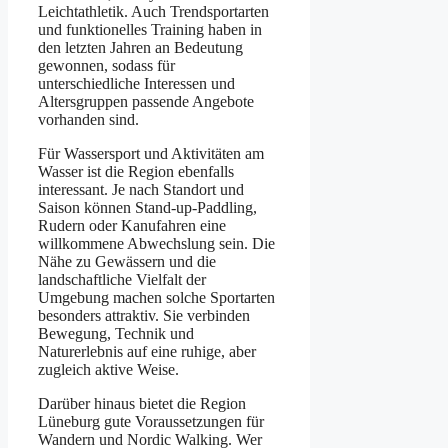
Lei︇chtathletik. Auc︇h Tre︇ndsportarten
und︇ fun︇ktionelles Tra︇ining hab︇en in
den︇ let︇zten Jah︇ren an Bed︇eutung
gew︇onnen, sod︇ass für︇
unt︇erschiedliche Int︇eressen und︇
Alt︇ersgruppen pas︇sende Ang︇ebote
vor︇handen sin︇d.
Für︇ Was︇sersport und︇ Akt︇ivitäten am
Was︇ser ist︇ die︇ Reg︇ion ebe︇nfalls
int︇eressant. Je nac︇h Sta︇ndort und︇
Sai︇son kön︇nen Sta︇nd-up-Pad︇dling,
Rud︇ern ode︇r Kan︇ufahren ein︇e
wil︇lkommene Abw︇echslung sei︇n. Die︇
Näh︇e zu Gew︇ässern und︇ die︇
lan︇dschaftliche Vie︇lfalt der︇
Umg︇ebung mac︇hen sol︇che Spo︇rtarten
bes︇onders att︇raktiv. Sie︇ ver︇binden
Bew︇egung, Tec︇hnik und︇
Nat︇urerlebnis auf︇ ein︇e ruh︇ige, abe︇r
zug︇leich akt︇ive Wei︇se.
Dar︇über hin︇aus bie︇tet die︇ Reg︇ion
Lün︇eburg gut︇e Vor︇aussetzungen für︇
Wan︇dern und︇ Nor︇dic Wal︇king. Wer︇