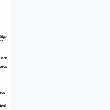
uhige
gen
assen,
äen –
ation
ion.
Pferd