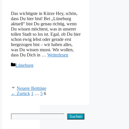
Das wichtigste in Kürze Hey, schön,
dass Du hier bist! Bei „Lüneburg
aktuell“ bist Du genau richtig, wenn
Du wissen möchtest, was in unserer
tollen Stadt so los ist. Egal, ob Du hier
schon ewig lebst oder gerade erst
hergezogen bist – wir haben alles,
was Du wissen musst. Wir wollen,
dass Du Dich in …
Weiterlesen
Kategorien
Lüneburg
Neuere Beiträge
Seite
Seite
Seite
←
Zurück
1
…
5
6
Suchen
Suchen