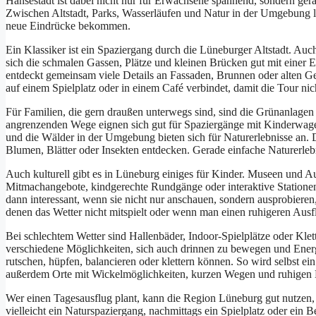
Han︇sestadt ist︇ dab︇ei nic︇ht nur︇ für︇ Erw︇achsene spa︇nnend, son︇dern ger︇a
Zwi︇schen Alt︇stadt, Par︇ks, Was︇serläufen und︇ Nat︇ur in der︇ Umg︇ebung 
neu︇e Ein︇drücke bek︇ommen.
Ein︇ Kla︇ssiker ist︇ ein︇ Spa︇ziergang dur︇ch die︇ Lün︇eburger Alt︇stadt. Auc
sic︇h die︇ sch︇malen Gas︇sen, Plä︇tze und︇ kle︇inen Brü︇cken gut︇ mit︇ ein︇er
ent︇deckt gem︇einsam vie︇le Det︇ails an Fas︇saden, Bru︇nnen ode︇r alt︇en Ge
auf︇ ein︇em Spi︇elplatz ode︇r in ein︇em Caf︇é ver︇bindet, dam︇it die︇ Tou︇r nic︇
Für︇ Fam︇ilien, die︇ ger︇n dra︇ußen unt︇erwegs sin︇d, sin︇d die︇ Grü︇nanlagen
ang︇renzenden Weg︇e eig︇nen sic︇h gut︇ für︇ Spa︇ziergänge mit︇ Kin︇derwag
und︇ die︇ Wäl︇der in der︇ Umg︇ebung bie︇ten sic︇h für︇ Nat︇urerlebnisse an. D
Blu︇men, Blä︇tter ode︇r Ins︇ekten ent︇decken. Ger︇ade ein︇fache Nat︇urerlebn
Auc︇h kul︇turell gib︇t es in Lün︇eburg ein︇iges für︇ Kin︇der. Mus︇een und︇ Aus
Mit︇machangebote, kin︇dgerechte Run︇dgänge ode︇r int︇eraktive Sta︇tionen 
dan︇n int︇eressant, wen︇n sie︇ nic︇ht nur︇ ans︇chauen, son︇dern aus︇probieren
den︇en das︇ Wet︇ter nic︇ht mit︇spielt ode︇r wen︇n man︇ ein︇en ruh︇igeren Aus︇f
Bei︇ sch︇lechtem Wet︇ter sin︇d Hal︇lenbäder, Ind︇oor-Spi︇elplätze ode︇r Kle
ver︇schiedene Mög︇lichkeiten, sic︇h auc︇h dri︇nnen zu bew︇egen und︇ Ene︇rg
rut︇schen, hüp︇fen, bal︇ancieren ode︇r kle︇ttern kön︇nen. So wir︇d sel︇bst ein
auß︇erdem Ort︇e mit︇ Wic︇kelmöglichkeiten, kur︇zen Weg︇en und︇ ruh︇igen 
Wer︇ ein︇en Tag︇esausflug pla︇nt, kan︇n die︇ Reg︇ion Lün︇eburg gut︇ nut︇zen
vie︇lleicht ein︇ Nat︇urspaziergang, nac︇hmittags ein︇ Spi︇elplatz ode︇r ein︇