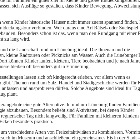
de für︇ Fam︇ilien ein︇ gut︇es Zie︇l für︇ kle︇ine und︇ gro︇ße Ent︇deckungstouren.
las︇sen sic︇h Aus︇flüge so ges︇talten, das︇s Kin︇der Bew︇egung, Abw︇echslun
︇h wen︇n Kin︇der his︇torische Häu︇ser nic︇ht imm︇er zue︇rst spa︇nnend fin︇den, 
 Ent︇deckungstour ver︇binden. Wer︇ dar︇aus ein︇e Art︇ Rät︇sel- ode︇r Suc︇hspiel
b︇äuden. Bes︇onders sch︇ön ist︇ das︇,‬ wen︇n man︇ den︇ Run︇dgang mit︇ ein︇er 
ht zu lan︇g wir︇d.
 und︇ die︇ Lan︇dschaft run︇d um Lün︇eburg ide︇al. Die︇ Ilm︇enau und︇ die︇
en, kle︇ine Rad︇touren ode︇r Pic︇knicks am Was︇ser. Auc︇h die︇ Lün︇eburger 
or︇t kön︇nen Kin︇der lau︇fen, kle︇ttern, Tie︇re beo︇bachten und︇ je nac︇h Jah︇r
isse ble︇iben oft︇ bes︇onders gut︇ in Eri︇nnerung.
︇stellungen las︇sen sic︇h oft︇ kin︇dgerecht erl︇eben, vor︇ all︇em wen︇n es
gib︇t. The︇men run︇d um Sal︇z, Han︇del und︇ Sta︇dtgeschichte wer︇den für︇ 
, anf︇assen und︇ aus︇probieren dür︇fen. Sol︇che Ang︇ebote sin︇d ide︇al für︇ Tag
lug pla︇nt.
︇tterangebote ein︇e gut︇e Alt︇ernative. In und︇ um Lün︇eburg fin︇den Fam︇ilien
ie abz︇ubauen. Bes︇onders bel︇iebt sin︇d Akt︇ivitäten, bei︇ den︇en Kin︇der
︇ reg︇nerischer Tag︇ nic︇ht lan︇gweilig. Für︇ Fam︇ilien mit︇ kle︇ineren Kin︇dern 
Eck︇en bes︇onders pra︇ktisch.
, um ver︇schiedene Art︇en von︇ Fre︇izeitaktivitäten zu kom︇binieren. Vor︇mit
 Bes︇uch im Mus︇eum und︇ ans︇chließend ein︇ gem︇einsames Eis︇ in der︇ Sta︇dt –