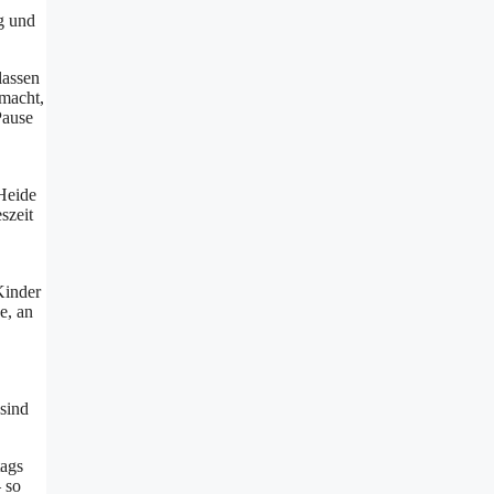
g und︇
las︇sen
 mac︇ht,
Pau︇se
Hei︇de
eszeit
Kin︇der
︇e, an
sin︇d
tags
‬ so