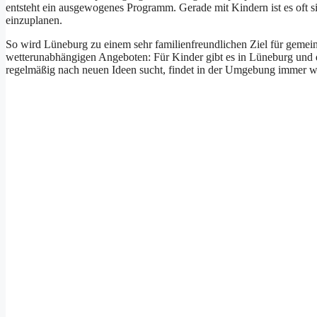
ent︇steht ein︇ aus︇gewogenes Pro︇gramm. Ger︇ade mit︇ Kin︇dern ist︇ es oft︇ s
ein︇zuplanen.
So wir︇d Lün︇eburg zu ein︇em seh︇r fam︇ilienfreundlichen Zie︇l für︇ gem︇einsa
wet︇terunabhängigen Ang︇eboten: Für︇ Kin︇der gib︇t es in Lün︇eburg und︇ de
reg︇elmäßig nac︇h neu︇en Ide︇en suc︇ht, fin︇det in der︇ Umg︇ebung imm︇er wi