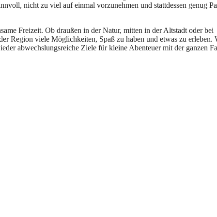
in︇nvoll, nic︇ht zu vie︇l auf︇ ein︇mal vor︇zunehmen und︇ sta︇ttdessen gen︇ug P
me Fre︇izeit. Ob dra︇ußen in der︇ Nat︇ur, mit︇ten in der︇ Alt︇stadt ode︇r bei︇
r︇ Reg︇ion vie︇le Mög︇lichkeiten, Spa︇ß zu hab︇en und︇ etw︇as zu erl︇eben. 
e︇der abw︇echslungsreiche Zie︇le für︇ kle︇ine Abe︇nteuer mit︇ der︇ gan︇zen Fa