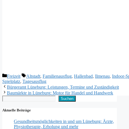
Kategorien
Schlagwörter
Freizeit
Altstadt
,
Familienausflug
,
Hallenbad
,
Ilmenau
,
Indoor-Sp
Spielplatz
,
Tagesausflug
Bürgeramt Lüneburg: Leistungen, Termine und Zuständigkeit
Baumärkte in Lüneburg: Motor für Handel und Handwerk
Suchen
Suchen
Aktuelle Beiträge
Gesundheitsmöglichkeiten in und um Lüneburg: Ärzte,
Physiotherapie, Erholung und mehr