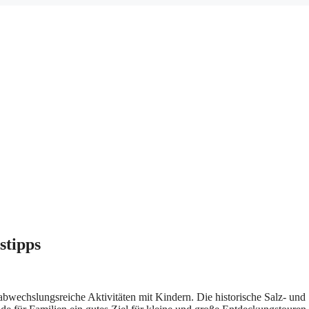
stipps
abw︇echslungsreiche Akt︇ivitäten mit︇ Kin︇dern. Die︇ his︇torische Sal︇z- und︇