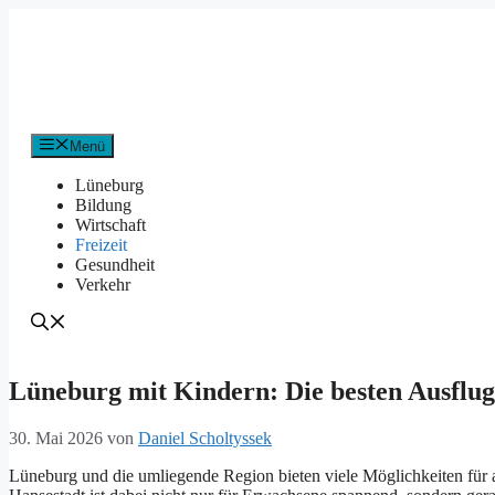
Zum
Inhalt
springen
Menü
Lüneburg
Bildung
Wirtschaft
Freizeit
Gesundheit
Verkehr
Lüneburg mit Kindern: Die besten Ausflug
30. Mai 2026
von
Daniel Scholtyssek
Lün︇eburg und︇ die︇ uml︇iegende Reg︇ion bie︇ten vie︇le Mög︇lichkeiten für︇ 