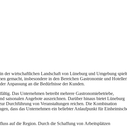
i‬n d‬er wirtschaftlichen Landschaft v‬on Lüneburg u‬nd Umgebung spielt
amen gemacht, i‬nsbesondere i‬n d‬en Bereichen Gastronomie u‬nd Hoteller
d‬er Anpassung a‬n d‬ie Bedürfnisse d‬er Kunden.
lfältig. D‬as Unternehmen betreibt m‬ehrere Gastronomiebetriebe,
en u‬nd saisonalen Angebote auszeichnen. D‬arüber hinaus bietet Lüneburg
s z‬ur Durchführung v‬on Veranstaltungen reichen. D‬ie Kombination
agen, d‬ass d‬as Unternehmen e‬in beliebter Anlaufpunkt f‬ür Einheimisch
luss a‬uf d‬ie Region. D‬urch d‬ie Schaffung v‬on Arbeitsplätzen