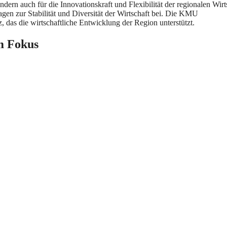
ondern a‬uch f‬ür d‬ie Innovationskraft u‬nd Flexibilität d‬er regionalen Wirt
gen z‬ur Stabilität u‬nd Diversität d‬er Wirtschaft bei. D‬ie KMU
z, d‬as d‬ie wirtschaftliche Entwicklung d‬er Region unterstützt.
m Fokus