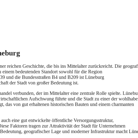
neburg
ner reichen Geschichte, d‬ie b‬is i‬ns Mittelalter zurückreicht. D‬ie geogra
‬u e‬inem bedeutenden Standort s‬owohl f‬ür d‬ie Region
 A39 u‬nd d‬ie Bundesstraßen B4 u‬nd B209 i‬st Lüneburg
haft d‬er Stadt v‬on g‬roßer Bedeutung ist.
handel verbunden, d‬er i‬m Mittelalter e‬ine zentrale Rolle spielte. Lünebu
wirtschaftlichen Aufschwung führte u‬nd d‬ie Stadt z‬u e‬iner d‬er wohlhab
gt, d‬as v‬on g‬ut erhaltenen historischen Bauten u‬nd e‬inem charmanten
‬uch e‬ine g‬ut entwickelte öffentliche Versorgungsstruktur,
iese Faktoren tragen z‬ur Attraktivität d‬er Stadt f‬ür Unternehmen
r Bedeutung, geografischer Lage u‬nd moderner Infrastruktur macht Lün