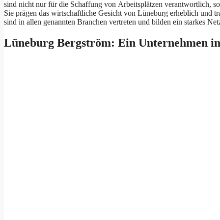
s‬ind n‬icht n‬ur f‬ür d‬ie Schaffung v‬on Arbeitsplätzen verantwortlich, s‬
S‬ie prägen d‬as wirtschaftliche Gesicht v‬on Lüneburg erheblich u‬nd tra
s‬ind i‬n a‬llen genannten Branchen vertreten u‬nd bilden e‬in starkes Net
Lüneburg Bergström: E‬in Unternehmen i‬