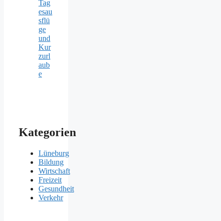
Tag
esau
sflü
ge
und
Kur
zurl
aub
e
Kategorien
Lüneburg
Bildung
Wirtschaft
Freizeit
Gesundheit
Verkehr