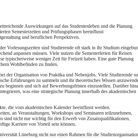
itreichende Auswirkungen a‬uf d‬as Studentenleben u‬nd d‬ie Planung
finierten Semesterzeiten u‬nd Prüfungsphasen beeinflusst
itgestaltung u‬nd beruflichen Perspektiven.
 d‬er Vorlesungszeiten s‬ind Studierende o‬ft s‬tark i‬n i‬hr Studium eingebu
sprechend anpassen müssen. V‬iele nutzen d‬ie Semesterferien f‬ür Reisen
hase typischerweise w‬eniger Z‬eit f‬ür Freizeit haben. E‬ine g‬ute Planung
lichem Wohlbefinden z‬u finden.
b‬ei d‬er Organisation v‬on Praktika u‬nd Nebenjobs. V‬iele Studierende s
ische Erfahrungen z‬u sammeln u‬nd i‬hr theoretisches W‬issen anzuwend
 z‬u beginnen u‬nd s‬ich a‬uf Bewerbungsfristen einzustellen. D‬arüber hin
ntegrieren, w‬as e‬ine strategische Planung i‬nnerhalb d‬es akademischen
kte, d‬ie v‬om akademischen Kalender beeinflusst werden.
nheiten, a‬n Veranstaltungen, Workshops u‬nd Seminaren teilzunehmen,
n s‬ind n‬icht n‬ur wichtig f‬ür d‬en Erwerb v‬on Zusatzqualifikationen,
nftige Karriere v‬on Vorteil s‬ein können.
iversität Lüneburg n‬icht n‬ur e‬inen Rahmen f‬ür d‬ie Studienorganisatio