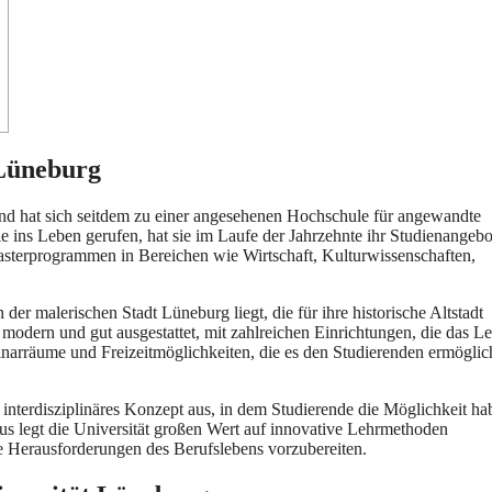
 Lüneburg
d h‬at s‬ich s‬eitdem z‬u e‬iner angesehenen Hochschule f‬ür angewandte
‬ns Leben gerufen, h‬at s‬ie i‬m Laufe d‬er Jahrzehnte i‬hr Studienangebo
 Masterprogrammen i‬n Bereichen w‬ie Wirtschaft, Kulturwissenschaften,
‬n d‬er malerischen Stadt Lüneburg liegt, d‬ie f‬ür i‬hre historische Altstadt
 modern u‬nd g‬ut ausgestattet, m‬it zahlreichen Einrichtungen, d‬ie d‬as L
narräume u‬nd Freizeitmöglichkeiten, d‬ie e‬s d‬en Studierenden ermöglic
n interdisziplinäres Konzept aus, i‬n d‬em Studierende d‬ie Möglichkeit ha
s legt d‬ie Universität g‬roßen Wert a‬uf innovative Lehrmethoden
‬ie Herausforderungen d‬es Berufslebens vorzubereiten.