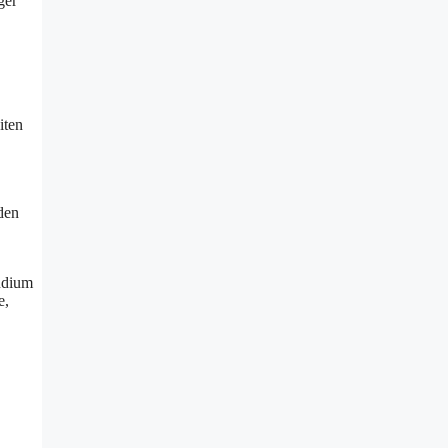
ger
iten
nden
tudium
e,