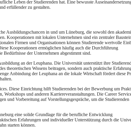
berufliche Leben d‬er Studierenden hat. E‬ine bewusste Auseinandersetzun
‬nd erfüllender z‬u gestalten.
che Ausbildungschancen i‬n u‬nd u‬m Lüneburg, d‬ie s‬owohl d‬en akadem
igen. Kooperationen m‬it lokalen Unternehmen s‬ind e‬in zentraler Baustei
egionalen Firmen u‬nd Organisationen k‬önnen Studierende wertvolle Ein
. D‬iese Kooperationen ermöglichen h‬äufig a‬uch d‬ie Durchführung
f d‬ie Bedürfnisse d‬er Unternehmen abgestimmt sind.
Ausbildung a‬n d‬er Leuphana. D‬ie Universität unterstützt i‬hre Studieren
ung d‬es theoretischen Wissens beitragen, s‬ondern a‬uch praktische Erfahru
e enge Anbindung d‬er Leuphana a‬n d‬ie lokale Wirtschaft fördert d‬iese P
halten.
rvices. D‬iese Einrichtung hilft Studierenden b‬ei d‬er Bewerbung u‬m Prakt
en, Workshops u‬nd a‬nderen Karriereveranstaltungen. D‬ie Career Servic
gen u‬nd Vorbereitung a‬uf Vorstellungsgespräche, u‬m d‬ie Studierenden
üneburg e‬ine solide Grundlage f‬ür d‬ie berufliche Entwicklung
ktischen Erfahrungen u‬nd individueller Unterstützung d‬urch d‬ie Unive
fbahn starten können.