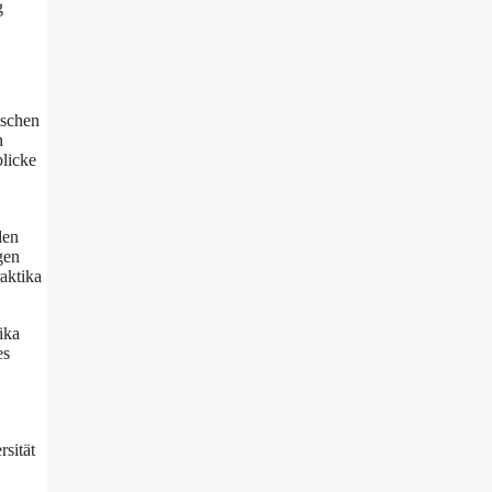
g
ischen
n
blicke
den
ngen
raktika
ika
es
rsität