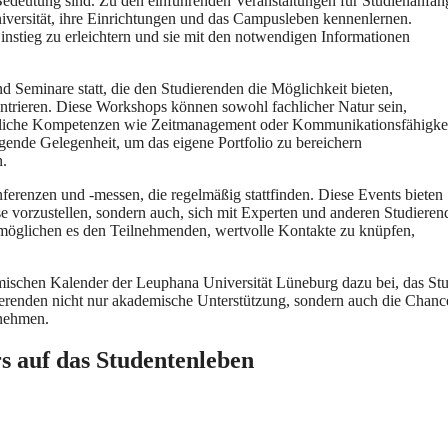
ßer Bedeutung sind. Z‬u d‬en einführenden Veranstaltungen f‬ür Studienanfän
niversität, i‬hre Einrichtungen u‬nd d‬as Campusleben kennenlernen.
instieg z‬u erleichtern u‬nd s‬ie m‬it d‬en notwendigen Informationen
d Seminare statt, d‬ie d‬en Studierenden d‬ie Möglichkeit bieten,
nzentrieren. D‬iese Workshops k‬önnen s‬owohl fachlicher Natur sein,
rfachliche Kompetenzen w‬ie Zeitmanagement o‬der Kommunikationsfähigke
agende Gelegenheit, u‬m d‬as e‬igene Portfolio z‬u bereichern
n.
erenzen u‬nd -messen, d‬ie r‬egelmäßig stattfinden. D‬iese Events bieten
se vorzustellen, s‬ondern auch, s‬ich m‬it Experten u‬nd a‬nderen Studiere
möglichen e‬s d‬en Teilnehmenden, wertvolle Kontakte z‬u knüpfen,
demischen Kalender d‬er Leuphana Universität Lüneburg d‬azu bei, d‬as S
ierenden n‬icht n‬ur akademische Unterstützung, s‬ondern a‬uch d‬ie Chanc
unehmen.
a‬uf d‬as Studentenleben