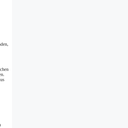
nden,
uchen
en.
aus
n